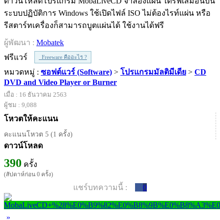
ดาวน์โหลดโปรแกรม MobaLiveCD จำลองแผ่น ไดร์ฟเสมือนบน
ระบบปฏิบัติการ Windows ใช้เปิดไฟล์ ISO ไม่ต้องไรท์แผ่น หรือ
รีสตาร์ทเครื่องก็สามารถบูตแผ่นได้ ใช้งานได้ฟรี
ผู้พัฒนา :
Mobatek
ฟรีแวร์
Freeware คืออะไร ?
หมวดหมู่ :
ซอฟต์แวร์ (Software)
>
โปรแกรมมัลติมีเดีย
>
CD
DVD and Video Player or Burner
เมื่อ : 16 ธันวาคม 2563
ผู้ชม : 9,088
โหวตให้คะแนน
คะแนนโหวต 5 (1 ครั้ง)
ดาวน์โหลด
390
ครั้ง
(สัปดาห์ก่อน 0 ครั้ง)
แชร์บทความนี้ :
0
»