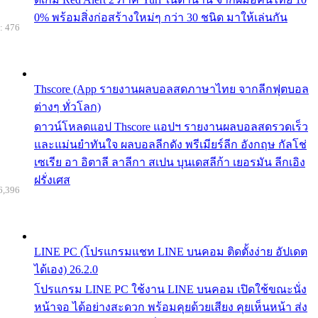
0% พร้อมสิ่งก่อสร้างใหม่ๆ กว่า 30 ชนิด มาให้เล่นกัน
: 476
Thscore (App รายงานผลบอลสดภาษาไทย จากลีกฟุตบอล
ต่างๆ ทั่วโลก)
ดาวน์โหลดแอป Thscore แอปฯ รายงานผลบอลสดรวดเร็ว
และแม่นยำทันใจ ผลบอลลีกดัง พรีเมียร์ลีก อังกฤษ กัลโช่
เซเรีย อา อิตาลี ลาลีกา สเปน บุนเดสลีก้า เยอรมัน ลีกเอิง
ฝรั่งเศส
6,396
LINE PC (โปรแกรมแชท LINE บนคอม ติดตั้งง่าย อัปเดต
ได้เอง) 26.2.0
โปรแกรม LINE PC ใช้งาน LINE บนคอม เปิดใช้ขณะนั่ง
หน้าจอ ได้อย่างสะดวก พร้อมคุยด้วยเสียง คุยเห็นหน้า ส่ง