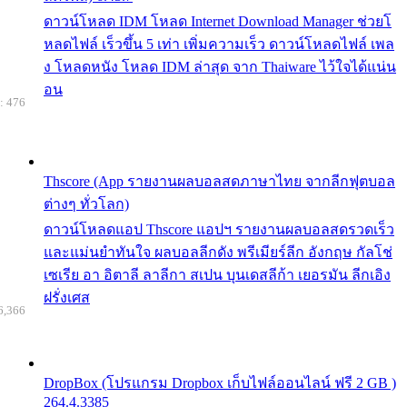
ดาวน์โหลด IDM โหลด Internet Download Manager ช่วยโ
หลดไฟล์ เร็วขึ้น 5 เท่า เพิ่มความเร็ว ดาวน์โหลดไฟล์ เพล
ง โหลดหนัง โหลด IDM ล่าสุด จาก Thaiware ไว้ใจได้แน่น
อน
: 476
Thscore (App รายงานผลบอลสดภาษาไทย จากลีกฟุตบอล
ต่างๆ ทั่วโลก)
ดาวน์โหลดแอป Thscore แอปฯ รายงานผลบอลสดรวดเร็ว
และแม่นยำทันใจ ผลบอลลีกดัง พรีเมียร์ลีก อังกฤษ กัลโช่
เซเรีย อา อิตาลี ลาลีกา สเปน บุนเดสลีก้า เยอรมัน ลีกเอิง
ฝรั่งเศส
6,366
DropBox (โปรแกรม Dropbox เก็บไฟล์ออนไลน์ ฟรี 2 GB )
264.4.3385