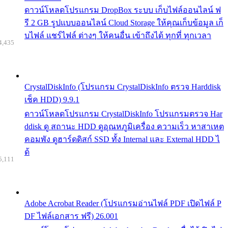
ดาวน์โหลดโปรแกรม DropBox ระบบ เก็บไฟล์ออนไลน์ ฟ
รี 2 GB รูปแบบออนไลน์ Cloud Storage ให้คุณเก็บข้อมูล เก็
บไฟล์ แชร์ไฟล์ ต่างๆ ให้คนอื่น เข้าถึงได้ ทุกที่ ทุกเวลา
4,435
CrystalDiskInfo (โปรแกรม CrystalDiskInfo ตรวจ Harddisk
เช็ค HDD) 9.9.1
ดาวน์โหลดโปรแกรม CrystalDiskInfo โปรแกรมตรวจ Har
ddisk ดู สถานะ HDD ดูอุณหภูมิเครื่อง ความเร็ว หาสาเหต
คอมพัง ดูฮาร์ดดิสก์ SSD ทั้ง Internal และ External HDD ไ
ด้
5,111
Adobe Acrobat Reader (โปรแกรมอ่านไฟล์ PDF เปิดไฟล์ P
DF ไฟล์เอกสาร ฟรี) 26.001