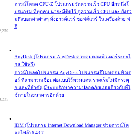
ดาวน์โหลด CPU-Z โปรแกรมวัดความเร็ว CPU อีกหนึ่งโ
ปรแกรม ที่ทุกคน น่าจะมีติดไว้ ดูความเร็ว CPU และ ยังรว
มถึงบอกค่าต่างๆ ทั้งฮารด์แวร์ ซอฟต์แวร์ ในเครื่องด้วย ฟ
รี
2,250
AnyDesk (โปรแกรม AnyDesk ควบคุมคอมพิวเตอร์ระยะไ
กล ใช้ฟรี)
ดาวน์โหลดโปรแกรม AnyDesk โปรแกรมรีโมทคอมพิวเต
อร์ ที่สามารถเชื่อมต่อแบบไร้พรมแดน รวดเร็มไม่มีกระตุ
ก และที่สำคัญมีระบบรักษาความปลอดภัยแบบเดียวกับที่ใ
ช้ภายในธนาคารอีกด้วย
4,235
IDM (โปรแกรม Internet Download Manager ช่วยดาวน์โห
ลดไฟล์) 6.43.7