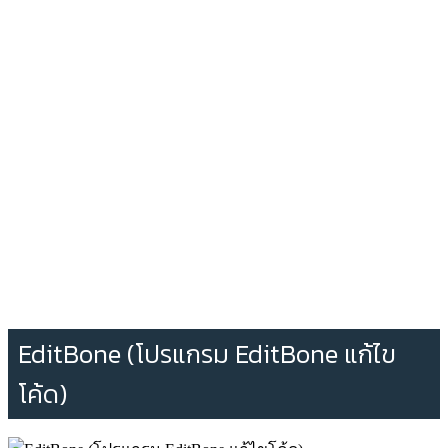
EditBone (โปรแกรม EditBone แก้ไข
โค้ด)