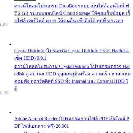
ดาวน์โหลดโปรแกรม DropBox ระบบ เก็บไฟล์ออนไลน์ ฟ
รี 2 GB รูปแบบออนไลน์ Cloud Storage ให้คุณเก็บข้อมูล เก็
บไฟล์ แชร์ไฟล์ ต่างๆ ให้คนอื่น เข้าถึงได้ ทุกที่ ทุกเวลา
4,451
CrystalDiskInfo (โปรแกรม CrystalDiskInfo ตรวจ Harddisk
เช็ค HDD) 9.9.1
ดาวน์โหลดโปรแกรม CrystalDiskInfo โปรแกรมตรวจ Har
ddisk ดู สถานะ HDD ดูอุณหภูมิเครื่อง ความเร็ว หาสาเหต
คอมพัง ดูฮาร์ดดิสก์ SSD ทั้ง Internal และ External HDD ไ
ด้
5,120
Adobe Acrobat Reader (โปรแกรมอ่านไฟล์ PDF เปิดไฟล์ P
DF ไฟล์เอกสาร ฟรี) 26.001