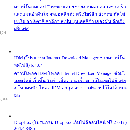
ดาวน์โหลดแอป Thscore แอปฯ รายงานผลบอลสดรวดเร็ว
และแม่นยำทันใจ ผลบอลลีกดัง พรีเมียร์ลีก อังกฤษ กัลโช่
เซเรีย อา อิตาลี ลาลีกา สเปน บุนเดสลีก้า เยอรมัน ลีกเอิง
ฝรั่งเศส
4,241
IDM (โปรแกรม Internet Download Manager ช่วยดาวน์โห
ลดไฟล์) 6.43.7
ดาวน์โหลด IDM โหลด Internet Download Manager ช่วยโ
หลดไฟล์ เร็วขึ้น 5 เท่า เพิ่มความเร็ว ดาวน์โหลดไฟล์ เพล
ง โหลดหนัง โหลด IDM ล่าสุด จาก Thaiware ไว้ใจได้แน่น
อน
6,366
DropBox (โปรแกรม Dropbox เก็บไฟล์ออนไลน์ ฟรี 2 GB )
264.4.3385