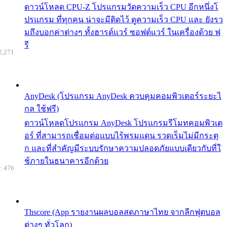
ดาวน์โหลด CPU-Z โปรแกรมวัดความเร็ว CPU อีกหนึ่งโ
ปรแกรม ที่ทุกคน น่าจะมีติดไว้ ดูความเร็ว CPU และ ยังรว
มถึงบอกค่าต่างๆ ทั้งฮารด์แวร์ ซอฟต์แวร์ ในเครื่องด้วย ฟ
รี
2,271
AnyDesk (โปรแกรม AnyDesk ควบคุมคอมพิวเตอร์ระยะไ
กล ใช้ฟรี)
ดาวน์โหลดโปรแกรม AnyDesk โปรแกรมรีโมทคอมพิวเต
อร์ ที่สามารถเชื่อมต่อแบบไร้พรมแดน รวดเร็มไม่มีกระตุ
ก และที่สำคัญมีระบบรักษาความปลอดภัยแบบเดียวกับที่ใ
ช้ภายในธนาคารอีกด้วย
: 476
Thscore (App รายงานผลบอลสดภาษาไทย จากลีกฟุตบอล
ต่างๆ ทั่วโลก)