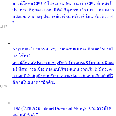
ดาวน์โหลด CPU-Z โปรแกรมวัดความเร็ว CPU อีกหนึ่งโ
ปรแกรม ที่ทุกคน น่าจะมีติดไว้ ดูความเร็ว CPU และ ยังรว
มถึงบอกค่าต่างๆ ทั้งฮารด์แวร์ ซอฟต์แวร์ ในเครื่องด้วย ฟ
รี
1,887
AnyDesk (โปรแกรม AnyDesk ควบคุมคอมพิวเตอร์ระยะไ
กล ใช้ฟรี)
ดาวน์โหลดโปรแกรม AnyDesk โปรแกรมรีโมทคอมพิวเต
อร์ ที่สามารถเชื่อมต่อแบบไร้พรมแดน รวดเร็มไม่มีกระตุ
ก และที่สำคัญมีระบบรักษาความปลอดภัยแบบเดียวกับที่ใ
ช้ภายในธนาคารอีกด้วย
4,159
IDM (โปรแกรม Internet Download Manager ช่วยดาวน์โห
ลดไฟล์) 6.43.7