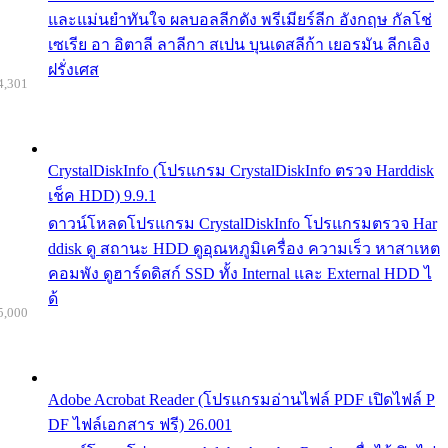
และแม่นยำทันใจ ผลบอลลีกดัง พรีเมียร์ลีก อังกฤษ กัลโช่
เซเรีย อา อิตาลี ลาลีกา สเปน บุนเดสลีก้า เยอรมัน ลีกเอิง
ฝรั่งเศส
4,301
CrystalDiskInfo (โปรแกรม CrystalDiskInfo ตรวจ Harddisk
เช็ค HDD) 9.9.1
ดาวน์โหลดโปรแกรม CrystalDiskInfo โปรแกรมตรวจ Har
ddisk ดู สถานะ HDD ดูอุณหภูมิเครื่อง ความเร็ว หาสาเหต
คอมพัง ดูฮาร์ดดิสก์ SSD ทั้ง Internal และ External HDD ไ
ด้
5,000
Adobe Acrobat Reader (โปรแกรมอ่านไฟล์ PDF เปิดไฟล์ P
DF ไฟล์เอกสาร ฟรี) 26.001