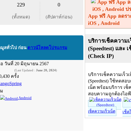
229
0
App ฟรี App ลดรา
(ทั้งหมด)
(สัปดาห์ก่อน)
iOS , Android
บริการเช็คความเร
(Speedtest) และ เ
อมูลทั่วไป ก่อน
ดาวน์โหลดโปรแกรม
(Check IP)
ื่อ
วันที่ 20 มิถุนายน 2567
(Last Updated :
June 20, 2024
)
บริการเช็คความเร็วเ
0,430 ครั้ง
(Speedtest) ใช้ทดสอ
angoSpring
เน็ต พร้อมบริการ เช็
์ม
สอบความถูกต้องไอพ
Android
เช็คความเร็วเน็ต
เช็ค