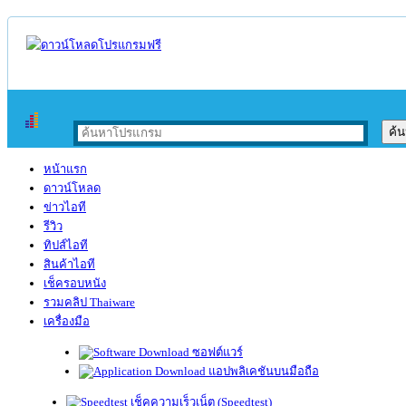
หน้าแรก
ดาวน์โหลด
ข่าวไอที
รีวิว
ทิปส์ไอที
สินค้าไอที
เช็ครอบหนัง
รวมคลิป Thaiware
เครื่องมือ
ซอฟต์แวร์
แอปพลิเคชันบนมือถือ
เช็คความเร็วเน็ต (Speedtest)