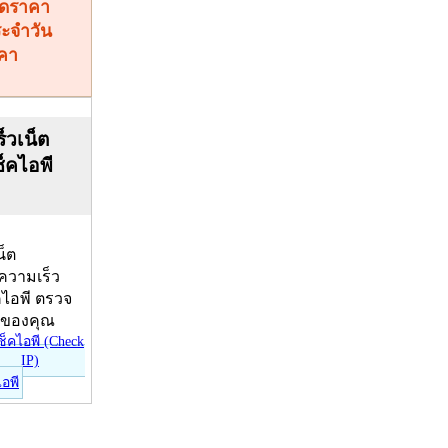
คา
็วเน็ต
ช็คไอพี
น็ต
บความเร็ว
คไอพี ตรวจ
ีของคุณ
ไอพี