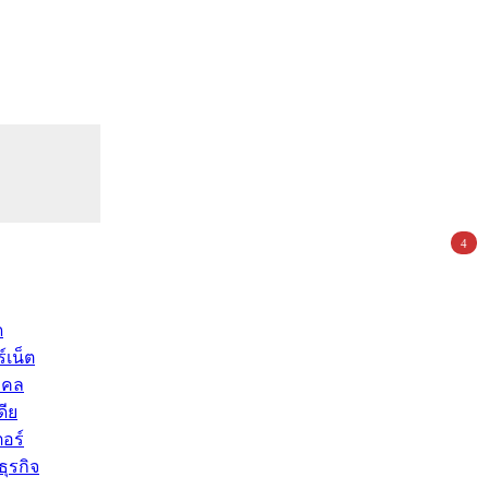
4
ด
์เน็ต
คคล
ดีย
อร์
ุรกิจ