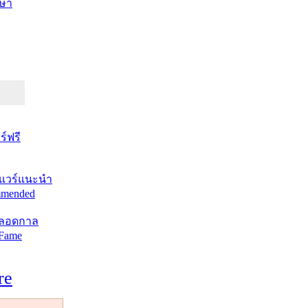
ษา
์ฟรี
แวร์แนะนำ
mended
ตลอดกาล
 Fame
re