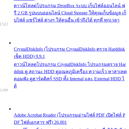
ดาวน์โหลดโปรแกรม DropBox ระบบ เก็บไฟล์ออนไลน์ ฟ
รี 2 GB รูปแบบออนไลน์ Cloud Storage ให้คุณเก็บข้อมูล เก็
บไฟล์ แชร์ไฟล์ ต่างๆ ให้คนอื่น เข้าถึงได้ ทุกที่ ทุกเวลา
4,522
CrystalDiskInfo (โปรแกรม CrystalDiskInfo ตรวจ Harddisk
เช็ค HDD) 9.9.1
ดาวน์โหลดโปรแกรม CrystalDiskInfo โปรแกรมตรวจ Har
ddisk ดู สถานะ HDD ดูอุณหภูมิเครื่อง ความเร็ว หาสาเหต
คอมพัง ดูฮาร์ดดิสก์ SSD ทั้ง Internal และ External HDD ไ
ด้
5,160
Adobe Acrobat Reader (โปรแกรมอ่านไฟล์ PDF เปิดไฟล์ P
DF ไฟล์เอกสาร ฟรี) 26.001