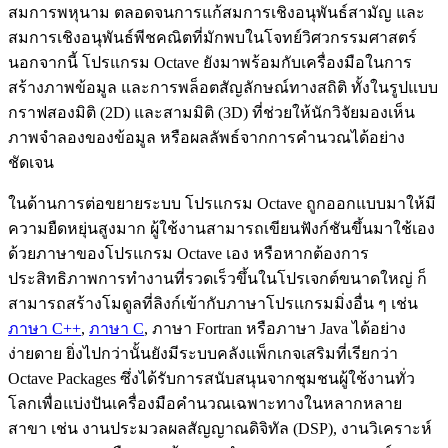
สมการพหุนาม ตลอดจนการแก้สมการเชิงอนุพันธ์สามัญ และ
สมการเชิงอนุพันธ์พีชคณิตที่มักพบในโจทย์วิศวกรรมศาสตร์
นอกจากนี้ โปรแกรม Octave ยังมาพร้อมกับเครื่องมือในการ
สร้างภาพข้อมูล และการพล็อตสัญลักษณ์ทางสถิติ ทั้งในรูปแบบ
กราฟสองมิติ (2D) และสามมิติ (3D) ที่ช่วยให้นักวิจัยมองเห็น
ภาพจำลองของข้อมูล หรือผลลัพธ์จากการคำนวณได้อย่าง
ชัดเจน
ในด้านการต่อขยายระบบ โปรแกรม Octave ถูกออกแบบมาให้มี
ความยืดหยุ่นสูงมาก ผู้ใช้งานสามารถเขียนฟังก์ชันขึ้นมาใช้เอง
ด้วยภาษาของโปรแกรม Octave เอง หรือหากต้องการ
ประสิทธิภาพการทำงานที่รวดเร็วขึ้นในโปรเจกต์ขนาดใหญ่ ก็
สามารถสร้างโมดูลที่ลิงก์เข้ากับภาษาโปรแกรมมิ่งอื่น ๆ เช่น
ภาษา C++
,
ภาษา C
, ภาษา Fortran หรือภาษา Java ได้อย่าง
ง่ายดาย ยิ่งไปกว่านั้นยังมีระบบคลังแพ็กเกจเสริมที่เรียกว่า
Octave Packages ซึ่งได้รับการสนับสนุนจากชุมชนผู้ใช้งานทั่ว
โลกเพื่อแบ่งปันเครื่องมือคำนวณเฉพาะทางในหลากหลาย
สาขา เช่น งานประมวลผลสัญญาณดิจิทัล (DSP), งานวิเคราะห์