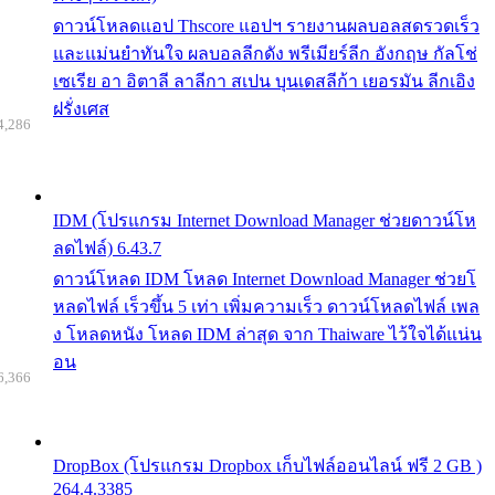
ดาวน์โหลดแอป Thscore แอปฯ รายงานผลบอลสดรวดเร็ว
และแม่นยำทันใจ ผลบอลลีกดัง พรีเมียร์ลีก อังกฤษ กัลโช่
เซเรีย อา อิตาลี ลาลีกา สเปน บุนเดสลีก้า เยอรมัน ลีกเอิง
ฝรั่งเศส
4,286
IDM (โปรแกรม Internet Download Manager ช่วยดาวน์โห
ลดไฟล์) 6.43.7
ดาวน์โหลด IDM โหลด Internet Download Manager ช่วยโ
หลดไฟล์ เร็วขึ้น 5 เท่า เพิ่มความเร็ว ดาวน์โหลดไฟล์ เพล
ง โหลดหนัง โหลด IDM ล่าสุด จาก Thaiware ไว้ใจได้แน่น
อน
6,366
DropBox (โปรแกรม Dropbox เก็บไฟล์ออนไลน์ ฟรี 2 GB )
264.4.3385