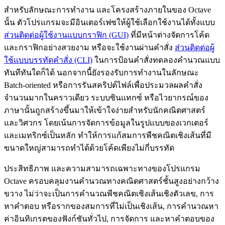
สำหรับลักษณะการทำงาน และโครงสร้างภายในของ Octave
นั้น ตัวโปรแกรมจะมีอินเตอร์เฟซให้ผู้ใช้เลือกใช้งานได้ทั้งแบบ
ส่วนติดต่อผู้ใช้งานแบบกราฟิก (GUI)
ที่มีหน้าต่างจัดการโค้ด
และกราฟิกอย่างสวยงาม หรือจะใช้งานผ่านคำสั่ง
ส่วนติดต่อผู้
ใช้แบบบรรทัดคำสั่ง (CLI)
ในการป้อนคำสั่งทดลองคำนวณแบบ
ทันทีทันใดก็ได้ นอกจากนี้ยังรองรับการทำงานในลักษณะ
Batch-oriented หรือการรันสคริปต์ไฟล์เพื่อประมวลผลคำสั่ง
จำนวนมากในคราวเดียว ระบบซินแทกซ์ หรือไวยากรณ์ของ
ภาษานั้นถูกสร้างขึ้นมาให้เข้าใจง่ายสำหรับนักคณิตศาสตร์
และวิศวกร โดยเน้นการจัดการข้อมูลในรูปแบบของเวกเตอร์
และเมทริกซ์เป็นหลัก ทำให้การแก้สมการพืชคณิตเชิงเส้นที่มี
ขนาดใหญ่สามารถทำได้ด้วยโค้ดเพียงไม่กี่บรรทัด
ประสิทธิภาพ และความสามารถเฉพาะทางของโปรแกรม
Octave ครอบคลุมงานคำนวณทางคณิตศาสตร์ชั้นสูงอย่างกว้าง
ขวาง ไม่ว่าจะเป็นการคำนวณพีชคณิตเชิงเส้นเชิงตัวเลข, การ
หาคำตอบ หรือรากของสมการที่ไม่เป็นเชิงเส้น, การคำนวณหา
ค่าอินทิเกรตของฟังก์ชันทั่วไป, การจัดการ และหาคำตอบของ