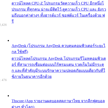
ดาวน์โหลด CPU-Z โปรแกรมวัดความเร็ว CPU อีกหนึ่งโ
ปรแกรม ที่ทุกคน น่าจะมีติดไว้ ดูความเร็ว CPU และ ยังรว
มถึงบอกค่าต่างๆ ทั้งฮารด์แวร์ ซอฟต์แวร์ ในเครื่องด้วย ฟ
รี
2,426
AnyDesk (โปรแกรม AnyDesk ควบคุมคอมพิวเตอร์ระยะไ
กล ใช้ฟรี)
ดาวน์โหลดโปรแกรม AnyDesk โปรแกรมรีโมทคอมพิวเต
อร์ ที่สามารถเชื่อมต่อแบบไร้พรมแดน รวดเร็มไม่มีกระตุ
ก และที่สำคัญมีระบบรักษาความปลอดภัยแบบเดียวกับที่ใ
ช้ภายในธนาคารอีกด้วย
: 476
Thscore (App รายงานผลบอลสดภาษาไทย จากลีกฟุตบอล
ต่างๆ ทั่วโลก)