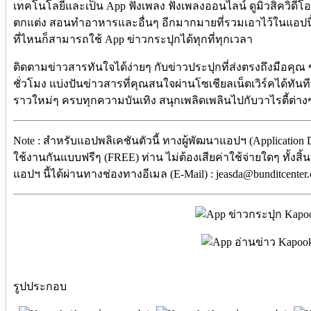
เทคโนโลยีและเป็น App ฟังเพลง ฟังเพลงออนไลน์ ดูมิวสิควิดีโ
ตกแต่ง สอนทำอาหารและอื่นๆ อีกมากมายที่รวมเอาไว้ในแอปนี้ 
ที่ไหนก็สามารถใช้ App ข่าวกระปุกได้ทุกที่ทุกเวลา
ติดตามข่าวสารทันใจได้ง่ายๆ กับข่าวประปุกที่ส่งตรงถึงมือคุณ 
ชั่วโมง แบ่งปันข่าวสารที่คุณสนใจผ่านโซเชียลเน็ตเวิร์คได้ทันทีท
ราวใหม่ๆ ครบทุกความบันเทิง สนุกเพลิดเพลินไปกับวาไรตี้ต่
Note : สำหรับแอปพลิเคชันตัวนี้ ทางผู้พัฒนาแอปฯ (Application
ใช้งานกันแบบฟรีๆ (FREE) ท่าน ไม่ต้องเสียค่าใช้จ่ายใดๆ ทั้งสิ้
แอปฯ นี้ได้ผ่านทางช่องทางอีเมล (E-Mail) : jeasda@bunditcenter
รูปประกอบ