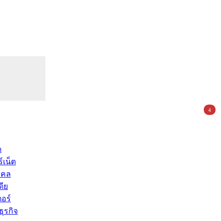
4
ด
์เน็ต
คคล
ดีย
อร์
ุรกิจ