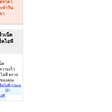
คา
็วเน็ต
ช็คไอพี
น็ต
บความเร็ว
คไอพี ตรวจ
ีของคุณ
ไอพี