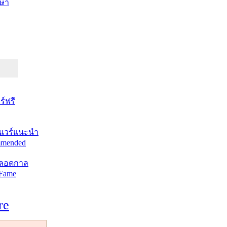
ษา
์ฟรี
แวร์แนะนำ
mended
ตลอดกาล
 Fame
re