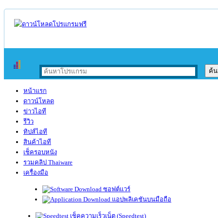
หน้าแรก
ดาวน์โหลด
ข่าวไอที
รีวิว
ทิปส์ไอที
สินค้าไอที
เช็ครอบหนัง
รวมคลิป Thaiware
เครื่องมือ
ซอฟต์แวร์
แอปพลิเคชันบนมือถือ
เช็คความเร็วเน็ต (Speedtest)