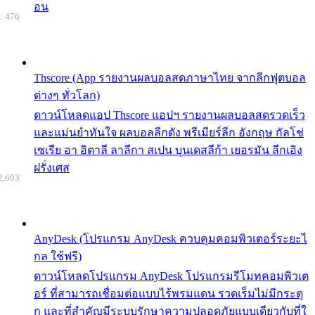
อน
: 476
Thscore (App รายงานผลบอลสดภาษาไทย จากลีกฟุตบอล
ต่างๆ ทั่วโลก)
ดาวน์โหลดแอป Thscore แอปฯ รายงานผลบอลสดรวดเร็ว
และแม่นยำทันใจ ผลบอลลีกดัง พรีเมียร์ลีก อังกฤษ กัลโช่
เซเรีย อา อิตาลี ลาลีกา สเปน บุนเดสลีก้า เยอรมัน ลีกเอิง
ฝรั่งเศส
2,603
AnyDesk (โปรแกรม AnyDesk ควบคุมคอมพิวเตอร์ระยะไ
กล ใช้ฟรี)
ดาวน์โหลดโปรแกรม AnyDesk โปรแกรมรีโมทคอมพิวเต
อร์ ที่สามารถเชื่อมต่อแบบไร้พรมแดน รวดเร็มไม่มีกระตุ
ก และที่สำคัญมีระบบรักษาความปลอดภัยแบบเดียวกับที่ใ