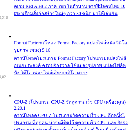
ดเกม Red Alert 2 ภาค Yuri ในตำนาน จากฝีมือคนไทย 10
0% พร้อมสิ่งก่อสร้างใหม่ๆ กว่า 30 ชนิด มาให้เล่นกัน
9,218
Format Factory (โหลด Format Factory แปลงไฟล์หนัง วิดีโอ
รูปภาพ เพลง) 5.16
ดาวน์โหลดโปรแกรม Format Factory โปรแกรมแปลงไฟล์
อเนกประสงค์ ครอบจักรวาล ใช้แปลงรูปภาพ แปลงไฟล์ห
นัง วิดีโอ เพลง ไฟล์เสียงออดิโอ ต่าง ๆ
9,021
CPU-Z (โปรแกรม CPU-Z วัดดูความเร็ว CPU เครื่องคุณ)
2.20.1
ดาวน์โหลด CPU-Z โปรแกรมวัดความเร็ว CPU อีกหนึ่งโ
ปรแกรม ที่ทุกคน น่าจะมีติดไว้ ดูความเร็ว CPU และ ยังรว
มถึงบอกค่าต่างๆ ทั้งฮารด์แวร์ ซอฟต์แวร์ ในเครื่องด้วย ฟ