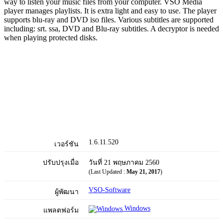
way to listen your music files from your computer. VSO Media
player manages playlists. It is extra light and easy to use. The player
supports blu-ray and DVD iso files. Various subtitles are supported
including: srt. ssa, DVD and Blu-ray subtitles. A decryptor is needed
when playing protected disks.
1.6.11.520
เวอร์ชัน
ปรับปรุงเมื่อ
วันที่ 21 พฤษภาคม 2560
(Last Updated :
May 21, 2017
)
VSO-Software
ผู้พัฒนา
Windows
แพลตฟอร์ม