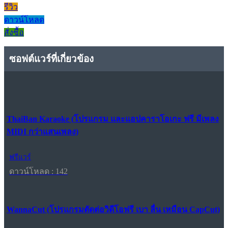
รีวิว
ดาวน์โหลด
สั่งซื้อ
ซอฟต์แวร์ที่เกี่ยวข้อง
ThaiBan Karaoke (โปรแกรม และแอปคาราโอเกะ ฟรี มีเพลง
MIDI กว่าแสนเพลง)
ฟรีแวร์
ดาวน์โหลด : 142
WannaCut (โปรแกรมตัดต่อวิดีโอฟรี เบา ลื่น เหมือน CapCut)