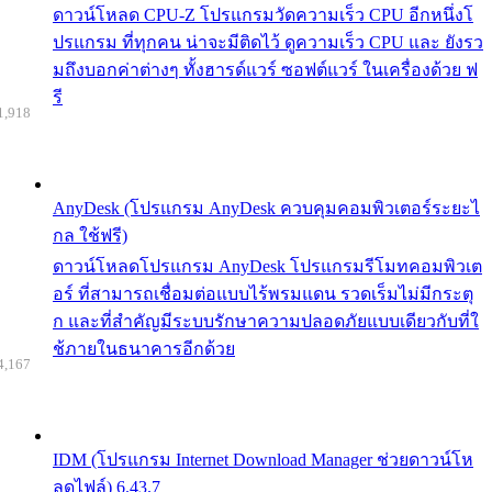
ดาวน์โหลด CPU-Z โปรแกรมวัดความเร็ว CPU อีกหนึ่งโ
ปรแกรม ที่ทุกคน น่าจะมีติดไว้ ดูความเร็ว CPU และ ยังรว
มถึงบอกค่าต่างๆ ทั้งฮารด์แวร์ ซอฟต์แวร์ ในเครื่องด้วย ฟ
รี
1,918
AnyDesk (โปรแกรม AnyDesk ควบคุมคอมพิวเตอร์ระยะไ
กล ใช้ฟรี)
ดาวน์โหลดโปรแกรม AnyDesk โปรแกรมรีโมทคอมพิวเต
อร์ ที่สามารถเชื่อมต่อแบบไร้พรมแดน รวดเร็มไม่มีกระตุ
ก และที่สำคัญมีระบบรักษาความปลอดภัยแบบเดียวกับที่ใ
ช้ภายในธนาคารอีกด้วย
4,167
IDM (โปรแกรม Internet Download Manager ช่วยดาวน์โห
ลดไฟล์) 6.43.7