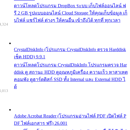
ดาวน์โหลดโปรแกรม DropBox ระบบ เก็บไฟล์ออนไลน์ ฟ
รี 2 GB รูปแบบออนไลน์ Cloud Storage ให้คุณเก็บข้อมูล เก็
บไฟล์ แชร์ไฟล์ ต่างๆ ให้คนอื่น เข้าถึงได้ ทุกที่ ทุกเวลา
4,324
CrystalDiskInfo (โปรแกรม CrystalDiskInfo ตรวจ Harddisk
เช็ค HDD) 9.9.1
ดาวน์โหลดโปรแกรม CrystalDiskInfo โปรแกรมตรวจ Har
ddisk ดู สถานะ HDD ดูอุณหภูมิเครื่อง ความเร็ว หาสาเหต
คอมพัง ดูฮาร์ดดิสก์ SSD ทั้ง Internal และ External HDD ไ
ด้
5,013
Adobe Acrobat Reader (โปรแกรมอ่านไฟล์ PDF เปิดไฟล์ P
DF ไฟล์เอกสาร ฟรี) 26.001