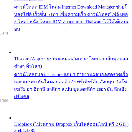
ดาวน์โหลด IDM โหลด Internet Download Manager ช่วยโ
หลดไฟล์ เร็วขึ้น 5 เท่า เพิ่มความเร็ว ดาวน์โหลดไฟล์ เพล
ง โหลดหนัง โหลด IDM ล่าสุด จาก Thaiware ไว้ใจได้แน่น
อน
: 474
Thscore (App รายงานผลบอลสดภาษาไทย จากลีกฟุตบอล
ต่างๆ ทั่วโลก)
ดาวน์โหลดแอป Thscore แอปฯ รายงานผลบอลสดรวดเร็ว
และแม่นยำทันใจ ผลบอลลีกดัง พรีเมียร์ลีก อังกฤษ กัลโช่
เซเรีย อา อิตาลี ลาลีกา สเปน บุนเดสลีก้า เยอรมัน ลีกเอิง
ฝรั่งเศส
6,366
DropBox (โปรแกรม Dropbox เก็บไฟล์ออนไลน์ ฟรี 2 GB )
264.4.3385