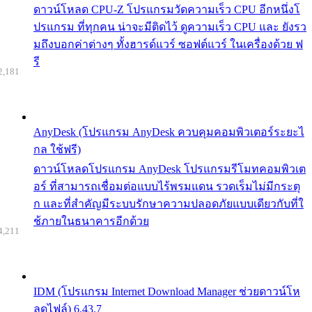
ดาวน์โหลด CPU-Z โปรแกรมวัดความเร็ว CPU อีกหนึ่งโ
ปรแกรม ที่ทุกคน น่าจะมีติดไว้ ดูความเร็ว CPU และ ยังรว
มถึงบอกค่าต่างๆ ทั้งฮารด์แวร์ ซอฟต์แวร์ ในเครื่องด้วย ฟ
รี
2,181
AnyDesk (โปรแกรม AnyDesk ควบคุมคอมพิวเตอร์ระยะไ
กล ใช้ฟรี)
ดาวน์โหลดโปรแกรม AnyDesk โปรแกรมรีโมทคอมพิวเต
อร์ ที่สามารถเชื่อมต่อแบบไร้พรมแดน รวดเร็มไม่มีกระตุ
ก และที่สำคัญมีระบบรักษาความปลอดภัยแบบเดียวกับที่ใ
ช้ภายในธนาคารอีกด้วย
4,211
IDM (โปรแกรม Internet Download Manager ช่วยดาวน์โห
ลดไฟล์) 6.43.7