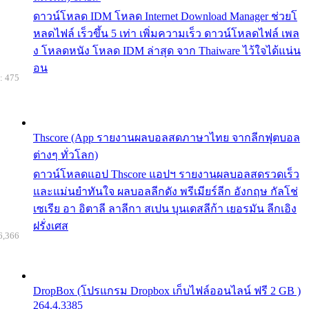
ดาวน์โหลด IDM โหลด Internet Download Manager ช่วยโ
หลดไฟล์ เร็วขึ้น 5 เท่า เพิ่มความเร็ว ดาวน์โหลดไฟล์ เพล
ง โหลดหนัง โหลด IDM ล่าสุด จาก Thaiware ไว้ใจได้แน่น
อน
: 475
Thscore (App รายงานผลบอลสดภาษาไทย จากลีกฟุตบอล
ต่างๆ ทั่วโลก)
ดาวน์โหลดแอป Thscore แอปฯ รายงานผลบอลสดรวดเร็ว
และแม่นยำทันใจ ผลบอลลีกดัง พรีเมียร์ลีก อังกฤษ กัลโช่
เซเรีย อา อิตาลี ลาลีกา สเปน บุนเดสลีก้า เยอรมัน ลีกเอิง
ฝรั่งเศส
6,366
DropBox (โปรแกรม Dropbox เก็บไฟล์ออนไลน์ ฟรี 2 GB )
264.4.3385