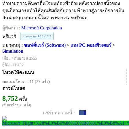
ท้าทายความตื่นตาตื่นใจบนท้องฟ้าด้วยพลังจากปลายนิ้วของ
คุณก็สามารถทำให้คุณสัมผัสกับความท้าทายสู่ภาระกิจการบิน
อันน่าสนุก คอเกมนี้ไม่ควรพลาดเลยครับผม
ผู้พัฒนา :
Microsoft Corporation
ฟรีแวร์
Freeware คืออะไร ?
หมวดหมู่ :
ซอฟต์แวร์ (Software)
>
เกม PC คอมพิวเตอร์
>
Simulation
เมื่อ : 7 กันยายน 2555
ผู้ชม : 39,840
โหวตให้คะแนน
คะแนนโหวต 4.11 (27 ครั้ง)
ดาวน์โหลด
8,752
ครั้ง
(สัปดาห์ก่อน 0 ครั้ง)
แชร์บทความนี้ :
0