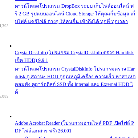
ดาวน์โหลดโปรแกรม DropBox ระบบ เก็บไฟล์ออนไลน์ ฟ
รี 2 GB รูปแบบออนไลน์ Cloud Storage ให้คุณเก็บข้อมูล เก็
บไฟล์ แชร์ไฟล์ ต่างๆ ให้คนอื่น เข้าถึงได้ ทุกที่ ทุกเวลา
4,393
CrystalDiskInfo (โปรแกรม CrystalDiskInfo ตรวจ Harddisk
เช็ค HDD) 9.9.1
ดาวน์โหลดโปรแกรม CrystalDiskInfo โปรแกรมตรวจ Har
ddisk ดู สถานะ HDD ดูอุณหภูมิเครื่อง ความเร็ว หาสาเหต
คอมพัง ดูฮาร์ดดิสก์ SSD ทั้ง Internal และ External HDD ไ
ด้
5,089
Adobe Acrobat Reader (โปรแกรมอ่านไฟล์ PDF เปิดไฟล์ P
DF ไฟล์เอกสาร ฟรี) 26.001