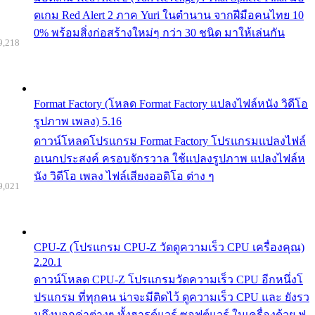
ดเกม Red Alert 2 ภาค Yuri ในตำนาน จากฝีมือคนไทย 10
0% พร้อมสิ่งก่อสร้างใหม่ๆ กว่า 30 ชนิด มาให้เล่นกัน
9,218
Format Factory (โหลด Format Factory แปลงไฟล์หนัง วิดีโอ
รูปภาพ เพลง) 5.16
ดาวน์โหลดโปรแกรม Format Factory โปรแกรมแปลงไฟล์
อเนกประสงค์ ครอบจักรวาล ใช้แปลงรูปภาพ แปลงไฟล์ห
นัง วิดีโอ เพลง ไฟล์เสียงออดิโอ ต่าง ๆ
9,021
CPU-Z (โปรแกรม CPU-Z วัดดูความเร็ว CPU เครื่องคุณ)
2.20.1
ดาวน์โหลด CPU-Z โปรแกรมวัดความเร็ว CPU อีกหนึ่งโ
ปรแกรม ที่ทุกคน น่าจะมีติดไว้ ดูความเร็ว CPU และ ยังรว
มถึงบอกค่าต่างๆ ทั้งฮารด์แวร์ ซอฟต์แวร์ ในเครื่องด้วย ฟ