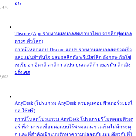
อน
: 476
Thscore (App รายงานผลบอลสดภาษาไทย จากลีกฟุตบอล
ต่างๆ ทั่วโลก)
ดาวน์โหลดแอป Thscore แอปฯ รายงานผลบอลสดรวดเร็ว
และแม่นยำทันใจ ผลบอลลีกดัง พรีเมียร์ลีก อังกฤษ กัลโช่
เซเรีย อา อิตาลี ลาลีกา สเปน บุนเดสลีก้า เยอรมัน ลีกเอิง
ฝรั่งเศส
2,603
AnyDesk (โปรแกรม AnyDesk ควบคุมคอมพิวเตอร์ระยะไ
กล ใช้ฟรี)
ดาวน์โหลดโปรแกรม AnyDesk โปรแกรมรีโมทคอมพิวเต
อร์ ที่สามารถเชื่อมต่อแบบไร้พรมแดน รวดเร็มไม่มีกระตุ
ก และที่สำคัญมีระบบรักษาความปลอดภัยแบบเดียวกับที่ใ