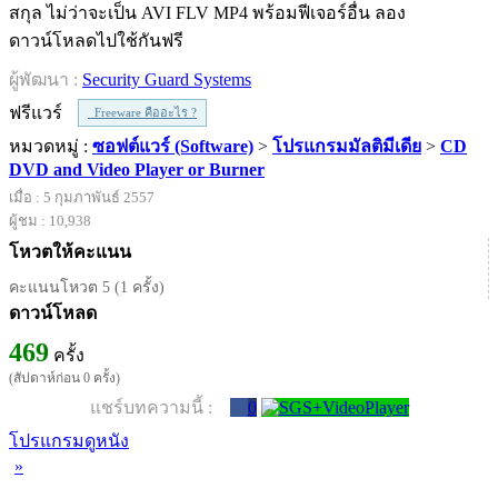
สกุล ไม่ว่าจะเป็น AVI FLV MP4 พร้อมฟีเจอร์อื่น ลอง
ดาวน์โหลดไปใช้กันฟรี
ผู้พัฒนา :
Security Guard Systems
ฟรีแวร์
Freeware คืออะไร ?
หมวดหมู่ :
ซอฟต์แวร์ (Software)
>
โปรแกรมมัลติมีเดีย
>
CD
DVD and Video Player or Burner
เมื่อ : 5 กุมภาพันธ์ 2557
ผู้ชม : 10,938
โหวตให้คะแนน
คะแนนโหวต 5 (1 ครั้ง)
ดาวน์โหลด
469
ครั้ง
(สัปดาห์ก่อน 0 ครั้ง)
แชร์บทความนี้ :
0
โปรแกรมดูหนัง
»