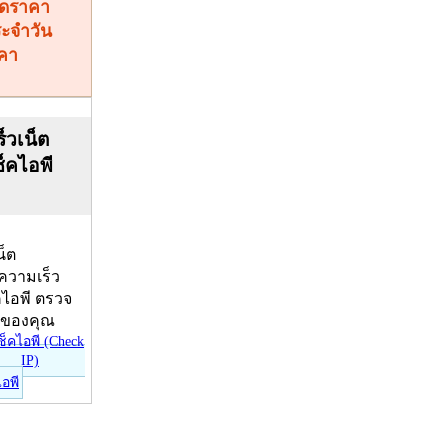
คา
็วเน็ต
ช็คไอพี
น็ต
บความเร็ว
คไอพี ตรวจ
ีของคุณ
ไอพี