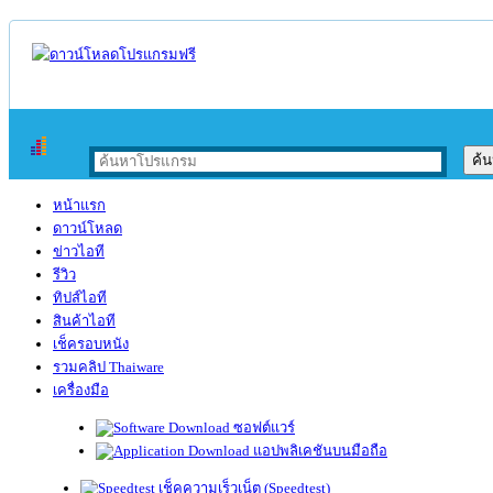
หน้าแรก
ดาวน์โหลด
ข่าวไอที
รีวิว
ทิปส์ไอที
สินค้าไอที
เช็ครอบหนัง
รวมคลิป Thaiware
เครื่องมือ
ซอฟต์แวร์
แอปพลิเคชันบนมือถือ
เช็คความเร็วเน็ต (Speedtest)