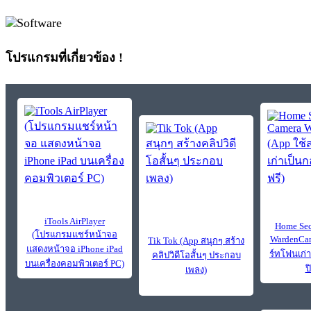
โปรแกรมที่เกี่ยวข้อง !
iTools AirPlayer
Home Sec
(โปรแกรมแชร์หน้าจอ
WardenCam
Tik Tok (App สนุกๆ สร้าง
แสดงหน้าจอ iPhone iPad
ร์ทโฟนเก่
คลิปวิดีโอสั้นๆ ประกอบ
บนเครื่องคอมพิวเตอร์ PC)
ป
เพลง)