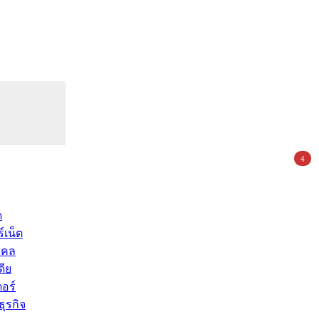
4
ด
์เน็ต
คคล
ดีย
อร์
ุรกิจ