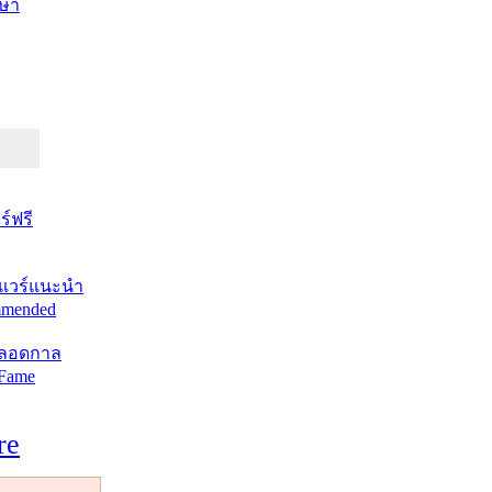
ษา
์ฟรี
แวร์แนะนำ
mended
ตลอดกาล
 Fame
re