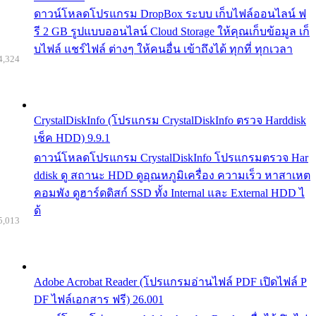
ดาวน์โหลดโปรแกรม DropBox ระบบ เก็บไฟล์ออนไลน์ ฟ
รี 2 GB รูปแบบออนไลน์ Cloud Storage ให้คุณเก็บข้อมูล เก็
บไฟล์ แชร์ไฟล์ ต่างๆ ให้คนอื่น เข้าถึงได้ ทุกที่ ทุกเวลา
4,324
CrystalDiskInfo (โปรแกรม CrystalDiskInfo ตรวจ Harddisk
เช็ค HDD) 9.9.1
ดาวน์โหลดโปรแกรม CrystalDiskInfo โปรแกรมตรวจ Har
ddisk ดู สถานะ HDD ดูอุณหภูมิเครื่อง ความเร็ว หาสาเหต
คอมพัง ดูฮาร์ดดิสก์ SSD ทั้ง Internal และ External HDD ไ
ด้
5,013
Adobe Acrobat Reader (โปรแกรมอ่านไฟล์ PDF เปิดไฟล์ P
DF ไฟล์เอกสาร ฟรี) 26.001