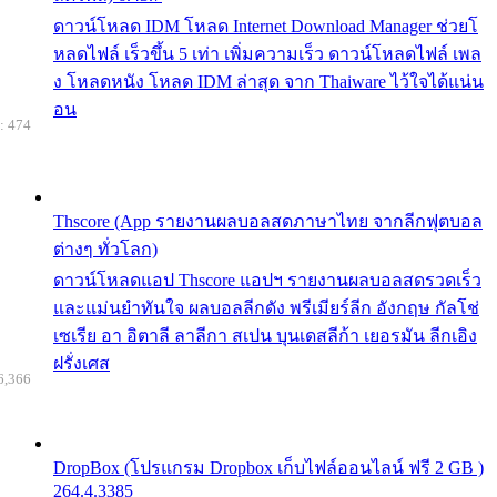
ดาวน์โหลด IDM โหลด Internet Download Manager ช่วยโ
หลดไฟล์ เร็วขึ้น 5 เท่า เพิ่มความเร็ว ดาวน์โหลดไฟล์ เพล
ง โหลดหนัง โหลด IDM ล่าสุด จาก Thaiware ไว้ใจได้แน่น
อน
: 474
Thscore (App รายงานผลบอลสดภาษาไทย จากลีกฟุตบอล
ต่างๆ ทั่วโลก)
ดาวน์โหลดแอป Thscore แอปฯ รายงานผลบอลสดรวดเร็ว
และแม่นยำทันใจ ผลบอลลีกดัง พรีเมียร์ลีก อังกฤษ กัลโช่
เซเรีย อา อิตาลี ลาลีกา สเปน บุนเดสลีก้า เยอรมัน ลีกเอิง
ฝรั่งเศส
6,366
DropBox (โปรแกรม Dropbox เก็บไฟล์ออนไลน์ ฟรี 2 GB )
264.4.3385