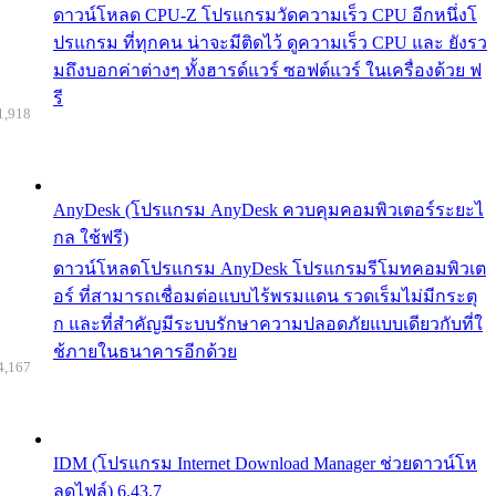
ดาวน์โหลด CPU-Z โปรแกรมวัดความเร็ว CPU อีกหนึ่งโ
ปรแกรม ที่ทุกคน น่าจะมีติดไว้ ดูความเร็ว CPU และ ยังรว
มถึงบอกค่าต่างๆ ทั้งฮารด์แวร์ ซอฟต์แวร์ ในเครื่องด้วย ฟ
รี
1,918
AnyDesk (โปรแกรม AnyDesk ควบคุมคอมพิวเตอร์ระยะไ
กล ใช้ฟรี)
ดาวน์โหลดโปรแกรม AnyDesk โปรแกรมรีโมทคอมพิวเต
อร์ ที่สามารถเชื่อมต่อแบบไร้พรมแดน รวดเร็มไม่มีกระตุ
ก และที่สำคัญมีระบบรักษาความปลอดภัยแบบเดียวกับที่ใ
ช้ภายในธนาคารอีกด้วย
4,167
IDM (โปรแกรม Internet Download Manager ช่วยดาวน์โห
ลดไฟล์) 6.43.7