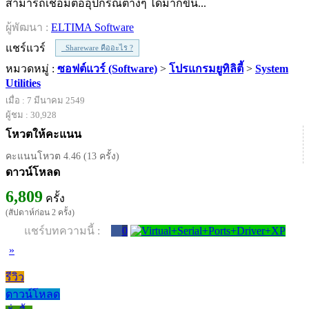
สามารถเชื่อมต่ออุปกรณ์ต่างๆ ได้มากขึ้น...
ผู้พัฒนา :
ELTIMA Software
แชร์แวร์
Shareware คืออะไร ?
หมวดหมู่ :
ซอฟต์แวร์ (Software)
>
โปรแกรมยูทิลิตี้
>
System
Utilities
เมื่อ : 7 มีนาคม 2549
ผู้ชม : 30,928
โหวตให้คะแนน
คะแนนโหวต 4.46 (13 ครั้ง)
ดาวน์โหลด
6,809
ครั้ง
(สัปดาห์ก่อน 2 ครั้ง)
แชร์บทความนี้ :
0
»
รีวิว
ดาวน์โหลด