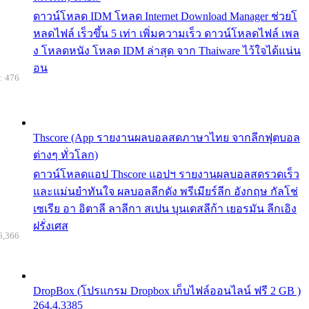
ดาวน์โหลด IDM โหลด Internet Download Manager ช่วยโ
หลดไฟล์ เร็วขึ้น 5 เท่า เพิ่มความเร็ว ดาวน์โหลดไฟล์ เพล
ง โหลดหนัง โหลด IDM ล่าสุด จาก Thaiware ไว้ใจได้แน่น
อน
: 476
Thscore (App รายงานผลบอลสดภาษาไทย จากลีกฟุตบอล
ต่างๆ ทั่วโลก)
ดาวน์โหลดแอป Thscore แอปฯ รายงานผลบอลสดรวดเร็ว
และแม่นยำทันใจ ผลบอลลีกดัง พรีเมียร์ลีก อังกฤษ กัลโช่
เซเรีย อา อิตาลี ลาลีกา สเปน บุนเดสลีก้า เยอรมัน ลีกเอิง
ฝรั่งเศส
6,366
DropBox (โปรแกรม Dropbox เก็บไฟล์ออนไลน์ ฟรี 2 GB )
264.4.3385