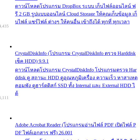
ดาวน์โหลดโปรแกรม DropBox ระบบ เก็บไฟล์ออนไลน์ ฟ
รี 2 GB รูปแบบออนไลน์ Cloud Storage ให้คุณเก็บข้อมูล เก็
บไฟล์ แชร์ไฟล์ ต่างๆ ให้คนอื่น เข้าถึงได้ ทุกที่ ทุกเวลา
4,435
CrystalDiskInfo (โปรแกรม CrystalDiskInfo ตรวจ Harddisk
เช็ค HDD) 9.9.1
ดาวน์โหลดโปรแกรม CrystalDiskInfo โปรแกรมตรวจ Har
ddisk ดู สถานะ HDD ดูอุณหภูมิเครื่อง ความเร็ว หาสาเหต
คอมพัง ดูฮาร์ดดิสก์ SSD ทั้ง Internal และ External HDD ไ
ด้
5,111
Adobe Acrobat Reader (โปรแกรมอ่านไฟล์ PDF เปิดไฟล์ P
DF ไฟล์เอกสาร ฟรี) 26.001