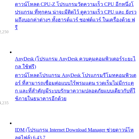
ดาวน์โหลด CPU-Z โปรแกรมวัดความเร็ว CPU อีกหนึ่งโ
ปรแกรม ที่ทุกคน น่าจะมีติดไว้ ดูความเร็ว CPU และ ยังรว
มถึงบอกค่าต่างๆ ทั้งฮารด์แวร์ ซอฟต์แวร์ ในเครื่องด้วย ฟ
รี
2,250
AnyDesk (โปรแกรม AnyDesk ควบคุมคอมพิวเตอร์ระยะไ
กล ใช้ฟรี)
ดาวน์โหลดโปรแกรม AnyDesk โปรแกรมรีโมทคอมพิวเต
อร์ ที่สามารถเชื่อมต่อแบบไร้พรมแดน รวดเร็มไม่มีกระตุ
ก และที่สำคัญมีระบบรักษาความปลอดภัยแบบเดียวกับที่ใ
ช้ภายในธนาคารอีกด้วย
4,235
IDM (โปรแกรม Internet Download Manager ช่วยดาวน์โห
ลดไฟล์) 6.43.7