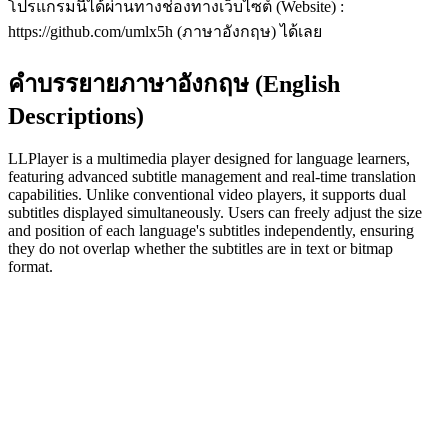
โปรแกรมนี้ได้ผ่านทางช่องทางเว็บไซต์ (Website) :
https://github.com/umlx5h (ภาษาอังกฤษ) ได้เลย
คำบรรยายภาษาอังกฤษ (English
Descriptions)
LLPlayer is a multimedia player designed for language learners,
featuring advanced subtitle management and real-time translation
capabilities. Unlike conventional video players, it supports dual
subtitles displayed simultaneously. Users can freely adjust the size
and position of each language's subtitles independently, ensuring
they do not overlap whether the subtitles are in text or bitmap
format.