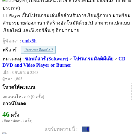
LLPlayer เป็นโปรแกรมเล่นสื่อสำหรับการเรียนรู้ภาษา มาพร้อม
คำบรรยายสองภาษา ที่สร้างอัตโนมัติด้วย AI สามารถแปลแบบ
เรียลไทม์ และฟีเจอร์อื่น ๆ อีกมากมาย
ผู้พัฒนา :
umlx5h
ฟรีแวร์
Freeware คืออะไร ?
หมวดหมู่ :
ซอฟต์แวร์ (Software)
>
โปรแกรมมัลติมีเดีย
>
CD
DVD and Video Player or Burner
เมื่อ : 3 กันยายน 2568
ผู้ชม : 1,805
โหวตให้คะแนน
คะแนนโหวต 0 (0 ครั้ง)
ดาวน์โหลด
46
ครั้ง
(สัปดาห์ก่อน 2 ครั้ง)
แชร์บทความนี้ :
0