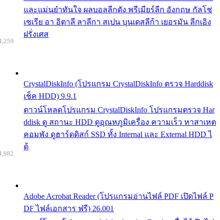
และแม่นยำทันใจ ผลบอลลีกดัง พรีเมียร์ลีก อังกฤษ กัลโช่
เซเรีย อา อิตาลี ลาลีกา สเปน บุนเดสลีก้า เยอรมัน ลีกเอิง
ฝรั่งเศส
4,259
CrystalDiskInfo (โปรแกรม CrystalDiskInfo ตรวจ Harddisk
เช็ค HDD) 9.9.1
ดาวน์โหลดโปรแกรม CrystalDiskInfo โปรแกรมตรวจ Har
ddisk ดู สถานะ HDD ดูอุณหภูมิเครื่อง ความเร็ว หาสาเหต
คอมพัง ดูฮาร์ดดิสก์ SSD ทั้ง Internal และ External HDD ไ
ด้
4,982
Adobe Acrobat Reader (โปรแกรมอ่านไฟล์ PDF เปิดไฟล์ P
DF ไฟล์เอกสาร ฟรี) 26.001