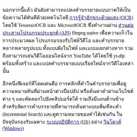
นอกจากนี้แล้ว มันยังสามารถแปลงคำบรรยายแบบภาพให้เป็น
ข้อความได้ทันทีด้วยเทคโนโลยี
การรู้จำอักขระด้วยแสง (OCR)
โดยใช้ TesseractOCR และ MicrosoftOCR ซึ่งทำงานผ่าน
ส่วนต่อ
ประสานโปรแกรมประยุกต์ (API)
ffmpeg native เพื่อความเร็วใน
การประมวลผล โปรแกรมรองรับไฟล์วิดีโอ และคำบรรยาย
หลากหลายรูปแบบ ทั้งแบบฝังในไฟล์ และแบบแยกต่างหาก รวม
ถึงสามารถเล่นวิดีโอออนไลน์จาก YouTube ได้โดยใช้ yt-dlp
พร้อมทั้งสร้าง และแปลคำบรรยายแบบเรียลไทม์จากวิดีโอเหล่า
นั้น
อีกหนึ่งฟีเจอร์ที่โดดเด่นคือ การคลิกที่คำในคำบรรยายเพื่อดู
ความหมายทันทีผ่านหน้าต่างป๊อปอัป หรือค้นหาคำผ่านเว็บไซต์
ต่าง ๆ และคัดลอกไปยังคลิปบอร์ดได้ รวมถึงมีแถบด้านข้าง
สำหรับจัดการคำบรรยายที่สามารถค้นหาแบบเพิ่มทีละคำ
(Incremental Search) และดูความหมายของคำได้เช่นกัน ใน
ปัจจุบันรองรับเฉพาะ
ระบบปฏิบัติการ (OS)
อย่าง
วินโดวส์
(Windows)