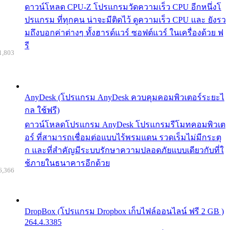
ดาวน์โหลด CPU-Z โปรแกรมวัดความเร็ว CPU อีกหนึ่งโ
ปรแกรม ที่ทุกคน น่าจะมีติดไว้ ดูความเร็ว CPU และ ยังรว
มถึงบอกค่าต่างๆ ทั้งฮารด์แวร์ ซอฟต์แวร์ ในเครื่องด้วย ฟ
รี
1,803
AnyDesk (โปรแกรม AnyDesk ควบคุมคอมพิวเตอร์ระยะไ
กล ใช้ฟรี)
ดาวน์โหลดโปรแกรม AnyDesk โปรแกรมรีโมทคอมพิวเต
อร์ ที่สามารถเชื่อมต่อแบบไร้พรมแดน รวดเร็มไม่มีกระตุ
ก และที่สำคัญมีระบบรักษาความปลอดภัยแบบเดียวกับที่ใ
ช้ภายในธนาคารอีกด้วย
6,366
DropBox (โปรแกรม Dropbox เก็บไฟล์ออนไลน์ ฟรี 2 GB )
264.4.3385