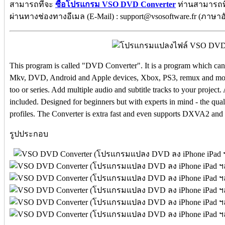
สามารถที่จะ
ซื้อโปรแกรม VSO DVD Converter
ท่านสามารถที่
ผ่านทางช่องทางอีเมล (E-Mail) : support@vsosoftware.fr (ภาษาอ
This program is called "DVD Converter". It is a program which can
Mkv, DVD, Android and Apple devices, Xbox, PS3, remux and more
too or series. Add multiple audio and subtitle tracks to your project
included. Designed for beginners but with experts in mind - the qual
profiles. The Converter is extra fast and even supports DXVA2 and
รูปประกอบ