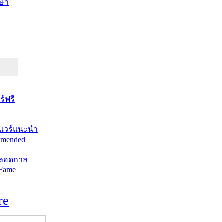
ษา
์ฟรี
แวร์แนะนำ
mended
ตลอดกาล
 Fame
re