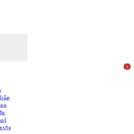
4
ด
์เน็ต
คคล
ดีย
อร์
ุรกิจ