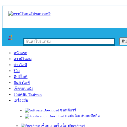
หน้าแรก
ดาวน์โหลด
ข่าวไอที
รีวิว
ทิปส์ไอที
สินค้าไอที
เช็ครอบหนัง
รวมคลิป Thaiware
เครื่องมือ
ซอฟต์แวร์
แอปพลิเคชันบนมือถือ
เช็คความเร็วเน็ต (Speedtest)