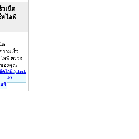
็วเน็ต
ช็คไอพี
น็ต
บความเร็ว
คไอพี ตรวจ
ีของคุณ
ไอพี