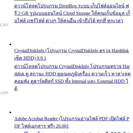
ดาวน์โหลดโปรแกรม DropBox ระบบ เก็บไฟล์ออนไลน์ ฟ
รี 2 GB รูปแบบออนไลน์ Cloud Storage ให้คุณเก็บข้อมูล เก็
บไฟล์ แชร์ไฟล์ ต่างๆ ให้คนอื่น เข้าถึงได้ ทุกที่ ทุกเวลา
4,393
CrystalDiskInfo (โปรแกรม CrystalDiskInfo ตรวจ Harddisk
เช็ค HDD) 9.9.1
ดาวน์โหลดโปรแกรม CrystalDiskInfo โปรแกรมตรวจ Har
ddisk ดู สถานะ HDD ดูอุณหภูมิเครื่อง ความเร็ว หาสาเหต
คอมพัง ดูฮาร์ดดิสก์ SSD ทั้ง Internal และ External HDD ไ
ด้
5,089
Adobe Acrobat Reader (โปรแกรมอ่านไฟล์ PDF เปิดไฟล์ P
DF ไฟล์เอกสาร ฟรี) 26.001