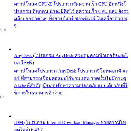
ดาวน์โหลด CPU-Z โปรแกรมวัดความเร็ว CPU อีกหนึ่งโ
ปรแกรม ที่ทุกคน น่าจะมีติดไว้ ดูความเร็ว CPU และ ยังรว
มถึงบอกค่าต่างๆ ทั้งฮารด์แวร์ ซอฟต์แวร์ ในเครื่องด้วย ฟ
รี
2,181
AnyDesk (โปรแกรม AnyDesk ควบคุมคอมพิวเตอร์ระยะไ
กล ใช้ฟรี)
ดาวน์โหลดโปรแกรม AnyDesk โปรแกรมรีโมทคอมพิวเต
อร์ ที่สามารถเชื่อมต่อแบบไร้พรมแดน รวดเร็มไม่มีกระตุ
ก และที่สำคัญมีระบบรักษาความปลอดภัยแบบเดียวกับที่ใ
ช้ภายในธนาคารอีกด้วย
4,211
IDM (โปรแกรม Internet Download Manager ช่วยดาวน์โห
ลดไฟล์) 6.43.7