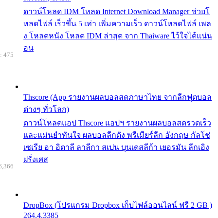
ดาวน์โหลด IDM โหลด Internet Download Manager ช่วยโ
หลดไฟล์ เร็วขึ้น 5 เท่า เพิ่มความเร็ว ดาวน์โหลดไฟล์ เพล
ง โหลดหนัง โหลด IDM ล่าสุด จาก Thaiware ไว้ใจได้แน่น
อน
: 475
Thscore (App รายงานผลบอลสดภาษาไทย จากลีกฟุตบอล
ต่างๆ ทั่วโลก)
ดาวน์โหลดแอป Thscore แอปฯ รายงานผลบอลสดรวดเร็ว
และแม่นยำทันใจ ผลบอลลีกดัง พรีเมียร์ลีก อังกฤษ กัลโช่
เซเรีย อา อิตาลี ลาลีกา สเปน บุนเดสลีก้า เยอรมัน ลีกเอิง
ฝรั่งเศส
6,366
DropBox (โปรแกรม Dropbox เก็บไฟล์ออนไลน์ ฟรี 2 GB )
264.4.3385