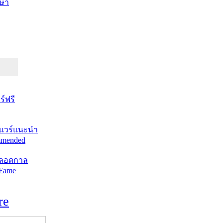
ษา
์ฟรี
แวร์แนะนำ
mended
ตลอดกาล
 Fame
re