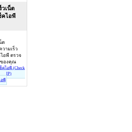
็วเน็ต
ช็คไอพี
น็ต
บความเร็ว
คไอพี ตรวจ
ีของคุณ
ไอพี