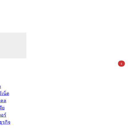
4
ด
์เน็ต
คคล
ดีย
อร์
ุรกิจ