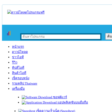
หน้าแรก
ดาวน์โหลด
ข่าวไอที
รีวิว
ทิปส์ไอที
สินค้าไอที
เช็ครอบหนัง
รวมคลิป Thaiware
เครื่องมือ
ซอฟต์แวร์
แอปพลิเคชันบนมือถือ
เช็คความเร็วเน็ต (Speedtest)