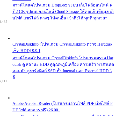
ดาวน์โหลดโปรแกรม DropBox ระบบ เก็บไฟล์ออนไลน์ ฟ
รี 2 GB รูปแบบออนไลน์ Cloud Storage ให้คุณเก็บข้อมูล เก็
บไฟล์ แชร์ไฟล์ ต่างๆ ให้คนอื่น เข้าถึงได้ ทุกที่ ทุกเวลา
4,435
CrystalDiskInfo (โปรแกรม CrystalDiskInfo ตรวจ Harddisk
เช็ค HDD) 9.9.1
ดาวน์โหลดโปรแกรม CrystalDiskInfo โปรแกรมตรวจ Har
ddisk ดู สถานะ HDD ดูอุณหภูมิเครื่อง ความเร็ว หาสาเหต
คอมพัง ดูฮาร์ดดิสก์ SSD ทั้ง Internal และ External HDD ไ
ด้
5,111
Adobe Acrobat Reader (โปรแกรมอ่านไฟล์ PDF เปิดไฟล์ P
DF ไฟล์เอกสาร ฟรี) 26.001