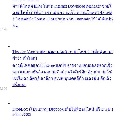
ดาวน์โหลด IDM โหลด Internet Download Manager ช่วยโ
หลดไฟล์ เร็วขึ้น 5 เท่า เพิ่มความเร็ว ดาวน์โหลดไฟล์ เพล
ง โหลดหนัง โหลด IDM ล่าสุด จาก Thaiware ไว้ใจได้แน่น
อน
: 476
Thscore (App รายงานผลบอลสดภาษาไทย จากลีกฟุตบอล
ต่างๆ ทั่วโลก)
ดาวน์โหลดแอป Thscore แอปฯ รายงานผลบอลสดรวดเร็ว
และแม่นยำทันใจ ผลบอลลีกดัง พรีเมียร์ลีก อังกฤษ กัลโช่
เซเรีย อา อิตาลี ลาลีกา สเปน บุนเดสลีก้า เยอรมัน ลีกเอิง
ฝรั่งเศส
6,366
DropBox (โปรแกรม Dropbox เก็บไฟล์ออนไลน์ ฟรี 2 GB )
264.4.3385