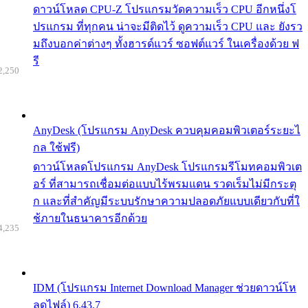
ดาวน์โหลด CPU-Z โปรแกรมวัดความเร็ว CPU อีกหนึ่งโ
ปรแกรม ที่ทุกคน น่าจะมีติดไว้ ดูความเร็ว CPU และ ยังรว
มถึงบอกค่าต่างๆ ทั้งฮารด์แวร์ ซอฟต์แวร์ ในเครื่องด้วย ฟ
รี
2,250
AnyDesk (โปรแกรม AnyDesk ควบคุมคอมพิวเตอร์ระยะไ
กล ใช้ฟรี)
ดาวน์โหลดโปรแกรม AnyDesk โปรแกรมรีโมทคอมพิวเต
อร์ ที่สามารถเชื่อมต่อแบบไร้พรมแดน รวดเร็มไม่มีกระตุ
ก และที่สำคัญมีระบบรักษาความปลอดภัยแบบเดียวกับที่ใ
ช้ภายในธนาคารอีกด้วย
4,235
IDM (โปรแกรม Internet Download Manager ช่วยดาวน์โห
ลดไฟล์) 6.43.7