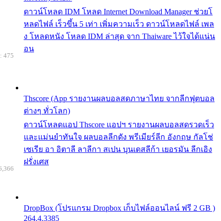
ดาวน์โหลด IDM โหลด Internet Download Manager ช่วยโ
หลดไฟล์ เร็วขึ้น 5 เท่า เพิ่มความเร็ว ดาวน์โหลดไฟล์ เพล
ง โหลดหนัง โหลด IDM ล่าสุด จาก Thaiware ไว้ใจได้แน่น
อน
: 475
Thscore (App รายงานผลบอลสดภาษาไทย จากลีกฟุตบอล
ต่างๆ ทั่วโลก)
ดาวน์โหลดแอป Thscore แอปฯ รายงานผลบอลสดรวดเร็ว
และแม่นยำทันใจ ผลบอลลีกดัง พรีเมียร์ลีก อังกฤษ กัลโช่
เซเรีย อา อิตาลี ลาลีกา สเปน บุนเดสลีก้า เยอรมัน ลีกเอิง
ฝรั่งเศส
6,366
DropBox (โปรแกรม Dropbox เก็บไฟล์ออนไลน์ ฟรี 2 GB )
264.4.3385