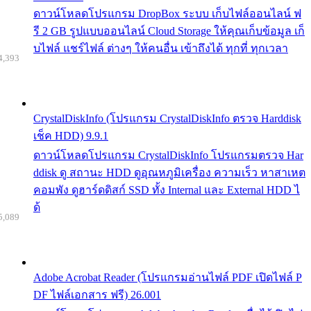
ดาวน์โหลดโปรแกรม DropBox ระบบ เก็บไฟล์ออนไลน์ ฟ
รี 2 GB รูปแบบออนไลน์ Cloud Storage ให้คุณเก็บข้อมูล เก็
บไฟล์ แชร์ไฟล์ ต่างๆ ให้คนอื่น เข้าถึงได้ ทุกที่ ทุกเวลา
4,393
CrystalDiskInfo (โปรแกรม CrystalDiskInfo ตรวจ Harddisk
เช็ค HDD) 9.9.1
ดาวน์โหลดโปรแกรม CrystalDiskInfo โปรแกรมตรวจ Har
ddisk ดู สถานะ HDD ดูอุณหภูมิเครื่อง ความเร็ว หาสาเหต
คอมพัง ดูฮาร์ดดิสก์ SSD ทั้ง Internal และ External HDD ไ
ด้
5,089
Adobe Acrobat Reader (โปรแกรมอ่านไฟล์ PDF เปิดไฟล์ P
DF ไฟล์เอกสาร ฟรี) 26.001