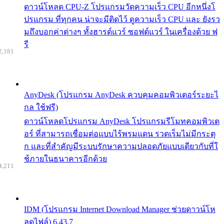
ดาวน์โหลด CPU-Z โปรแกรมวัดความเร็ว CPU อีกหนึ่งโ
ปรแกรม ที่ทุกคน น่าจะมีติดไว้ ดูความเร็ว CPU และ ยังรว
มถึงบอกค่าต่างๆ ทั้งฮารด์แวร์ ซอฟต์แวร์ ในเครื่องด้วย ฟ
รี
2,181
AnyDesk (โปรแกรม AnyDesk ควบคุมคอมพิวเตอร์ระยะไ
กล ใช้ฟรี)
ดาวน์โหลดโปรแกรม AnyDesk โปรแกรมรีโมทคอมพิวเต
อร์ ที่สามารถเชื่อมต่อแบบไร้พรมแดน รวดเร็มไม่มีกระตุ
ก และที่สำคัญมีระบบรักษาความปลอดภัยแบบเดียวกับที่ใ
ช้ภายในธนาคารอีกด้วย
4,211
IDM (โปรแกรม Internet Download Manager ช่วยดาวน์โห
ลดไฟล์) 6.43.7