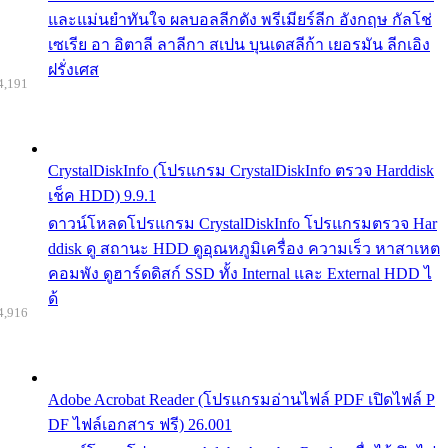
และแม่นยำทันใจ ผลบอลลีกดัง พรีเมียร์ลีก อังกฤษ กัลโช่
เซเรีย อา อิตาลี ลาลีกา สเปน บุนเดสลีก้า เยอรมัน ลีกเอิง
ฝรั่งเศส
4,191
CrystalDiskInfo (โปรแกรม CrystalDiskInfo ตรวจ Harddisk
เช็ค HDD) 9.9.1
ดาวน์โหลดโปรแกรม CrystalDiskInfo โปรแกรมตรวจ Har
ddisk ดู สถานะ HDD ดูอุณหภูมิเครื่อง ความเร็ว หาสาเหต
คอมพัง ดูฮาร์ดดิสก์ SSD ทั้ง Internal และ External HDD ไ
ด้
4,916
Adobe Acrobat Reader (โปรแกรมอ่านไฟล์ PDF เปิดไฟล์ P
DF ไฟล์เอกสาร ฟรี) 26.001