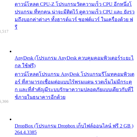
ดาวน์โหลด CPU-Z โปรแกรมวัดความเร็ว CPU อีกหนึ่งโ
ปรแกรม ที่ทุกคน น่าจะมีติดไว้ ดูความเร็ว CPU และ ยังรว
มถึงบอกค่าต่างๆ ทั้งฮารด์แวร์ ซอฟต์แวร์ ในเครื่องด้วย ฟ
รี
1,517
AnyDesk (โปรแกรม AnyDesk ควบคุมคอมพิวเตอร์ระยะไ
กล ใช้ฟรี)
ดาวน์โหลดโปรแกรม AnyDesk โปรแกรมรีโมทคอมพิวเต
อร์ ที่สามารถเชื่อมต่อแบบไร้พรมแดน รวดเร็มไม่มีกระตุ
ก และที่สำคัญมีระบบรักษาความปลอดภัยแบบเดียวกับที่ใ
ช้ภายในธนาคารอีกด้วย
6,366
DropBox (โปรแกรม Dropbox เก็บไฟล์ออนไลน์ ฟรี 2 GB )
264.4.3385