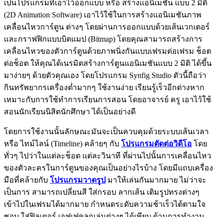
เป็นโปรแกรมที่เอาไว้ออกแบบ หรือ สร้างแอนิเมชัน แบบ 2 มิติ
(2D Animation Software) เอาไว้ใช้ในการสร้างแอนิเมชันภาพ
เคลื่อนไหวการ์ตูน ต่างๆ โดยผ่านการออกแบบด้วยเส้นเวกเตอร์
และกราฟฟิกแบบบิตแมป (Bitmap) โดยคุณสามารถสร้างการ
เคลื่อนไหวของตัวการ์ตูนด้วยภาพนิ่งกันแบบเฟรมต่อเฟรม ช็อต
ต่อช็อต ให้คุณได้เนรมิตสร้างการ์ตูนแอนิเมชันแบบ 2 มิติ ได้ขึ้น
มาง่ายๆ ด้วยตัวคุณเอง โดยโปรแกรม Synfig Studio ตัวนี้ถือว่า
กินทรัพยากรเครื่องต่ำมากๆ ใช้งานง่าย เรียนรู้เร็วอีกต่างหาก
เหมาะกับการใช้ทำการเรียนการสอน โดยอาจารย์ ครู เอาไว้ใช้
สอนนักเรียนนิสิตนักศึกษา ได้เป็นอย่างดี
โดยการใช้งานนั้นลักษณะมันจะเป็นควบคุมด้วยระบบเส้นเวลา
หรือ ไทม์ไลน์ (Timeline) คล้ายๆ กับ
โปรแกรมตัดต่อวิดีโอ
โดย
ทั่วๆ ไปว่าในแต่ละช็อต แต่ละวินาที ที่ผ่านไปนั้นการเคลื่อนไหว
ของตัวละครในการ์ตูนของคุณเป็นอย่างไรบ้าง โดยมีแถบเครื่อง
มือที่คล้ายกับ
โปรแกรมวาดรูป
มาให้เล่นกันมากมาย ไม่ว่าจะ
เป็นการ สามารถเปลี่ยนสี ใส่กรอบ ลากเส้น เติมรูปทรงต่างๆ
เข้าไปในเฟรมได้มากมาย กำหนดระดับความช้าเร็วได้ตามใจ
ชอบ ใส่ฟิลเตอร์ เอฟเฟคลูกเล่นต่างๆ ได้เพียบ ด้านการทำงาน