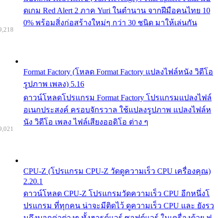
ดเกม Red Alert 2 ภาค Yuri ในตำนาน จากฝีมือคนไทย 10
0% พร้อมสิ่งก่อสร้างใหม่ๆ กว่า 30 ชนิด มาให้เล่นกัน
9,218
Format Factory (โหลด Format Factory แปลงไฟล์หนัง วิดีโอ
รูปภาพ เพลง) 5.16
ดาวน์โหลดโปรแกรม Format Factory โปรแกรมแปลงไฟล์
อเนกประสงค์ ครอบจักรวาล ใช้แปลงรูปภาพ แปลงไฟล์ห
นัง วิดีโอ เพลง ไฟล์เสียงออดิโอ ต่าง ๆ
9,021
CPU-Z (โปรแกรม CPU-Z วัดดูความเร็ว CPU เครื่องคุณ)
2.20.1
ดาวน์โหลด CPU-Z โปรแกรมวัดความเร็ว CPU อีกหนึ่งโ
ปรแกรม ที่ทุกคน น่าจะมีติดไว้ ดูความเร็ว CPU และ ยังรว
มถึงบอกค่าต่างๆ ทั้งฮารด์แวร์ ซอฟต์แวร์ ในเครื่องด้วย ฟ