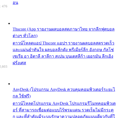
อน
: 476
Thscore (App รายงานผลบอลสดภาษาไทย จากลีกฟุตบอล
ต่างๆ ทั่วโลก)
ดาวน์โหลดแอป Thscore แอปฯ รายงานผลบอลสดรวดเร็ว
และแม่นยำทันใจ ผลบอลลีกดัง พรีเมียร์ลีก อังกฤษ กัลโช่
เซเรีย อา อิตาลี ลาลีกา สเปน บุนเดสลีก้า เยอรมัน ลีกเอิง
ฝรั่งเศส
2,603
AnyDesk (โปรแกรม AnyDesk ควบคุมคอมพิวเตอร์ระยะไ
กล ใช้ฟรี)
ดาวน์โหลดโปรแกรม AnyDesk โปรแกรมรีโมทคอมพิวเต
อร์ ที่สามารถเชื่อมต่อแบบไร้พรมแดน รวดเร็มไม่มีกระตุ
ก และที่สำคัญมีระบบรักษาความปลอดภัยแบบเดียวกับที่ใ