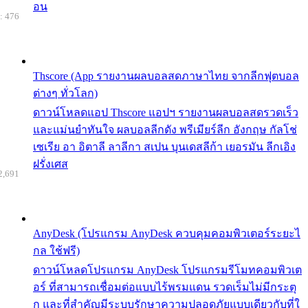
อน
: 476
Thscore (App รายงานผลบอลสดภาษาไทย จากลีกฟุตบอล
ต่างๆ ทั่วโลก)
ดาวน์โหลดแอป Thscore แอปฯ รายงานผลบอลสดรวดเร็ว
และแม่นยำทันใจ ผลบอลลีกดัง พรีเมียร์ลีก อังกฤษ กัลโช่
เซเรีย อา อิตาลี ลาลีกา สเปน บุนเดสลีก้า เยอรมัน ลีกเอิง
ฝรั่งเศส
2,691
AnyDesk (โปรแกรม AnyDesk ควบคุมคอมพิวเตอร์ระยะไ
กล ใช้ฟรี)
ดาวน์โหลดโปรแกรม AnyDesk โปรแกรมรีโมทคอมพิวเต
อร์ ที่สามารถเชื่อมต่อแบบไร้พรมแดน รวดเร็มไม่มีกระตุ
ก และที่สำคัญมีระบบรักษาความปลอดภัยแบบเดียวกับที่ใ