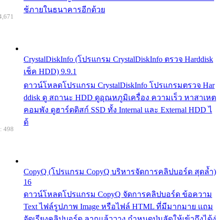
ช้ภายในธนาคารอีกด้วย
4,671
CrystalDiskInfo (โปรแกรม CrystalDiskInfo ตรวจ Harddisk
เช็ค HDD) 9.9.1
ดาวน์โหลดโปรแกรม CrystalDiskInfo โปรแกรมตรวจ Har
ddisk ดู สถานะ HDD ดูอุณหภูมิเครื่อง ความเร็ว หาสาเหต
คอมพัง ดูฮาร์ดดิสก์ SSD ทั้ง Internal และ External HDD ไ
ด้
: 498
CopyQ (โปรแกรม CopyQ บริหารจัดการคลิปบอร์ด สุดล้ำ)
16
ดาวน์โหลดโปรแกรม CopyQ จัดการคลิปบอร์ด ข้อความ
Text ไฟล์รูปภาพ Image หรือไฟล์ HTML ที่มีมากมาย แถม
จัดเรียงคลิปบอร์ด ลากแล้ววาง กำหนดปุ่มลัดให้เข้าถึงได้ง่