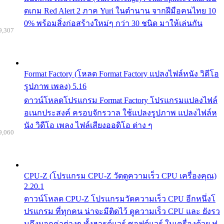
ดเกม Red Alert 2 ภาค Yuri ในตำนาน จากฝีมือคนไทย 10
0% พร้อมสิ่งก่อสร้างใหม่ๆ กว่า 30 ชนิด มาให้เล่นกัน
9,307
Format Factory (โหลด Format Factory แปลงไฟล์หนัง วิดีโอ
รูปภาพ เพลง) 5.16
ดาวน์โหลดโปรแกรม Format Factory โปรแกรมแปลงไฟล์
อเนกประสงค์ ครอบจักรวาล ใช้แปลงรูปภาพ แปลงไฟล์ห
นัง วิดีโอ เพลง ไฟล์เสียงออดิโอ ต่าง ๆ
9,060
CPU-Z (โปรแกรม CPU-Z วัดดูความเร็ว CPU เครื่องคุณ)
2.20.1
ดาวน์โหลด CPU-Z โปรแกรมวัดความเร็ว CPU อีกหนึ่งโ
ปรแกรม ที่ทุกคน น่าจะมีติดไว้ ดูความเร็ว CPU และ ยังรว
มถึงบอกค่าต่างๆ ทั้งฮารด์แวร์ ซอฟต์แวร์ ในเครื่องด้วย ฟ