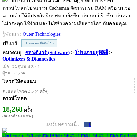
ดาวน์โหลดโปรแกรม Cacheman จัดการแรม RAM หรือ หน่วย
ความจำ ให้มีประสิทธิภาพมากยิ่งขึ้น เล่นเกมส์เร็วขึ้น เล่นคอม
ไม่กระตุก ใช้ง่าย และไม่สร้างความเสียหายใดๆ กับคอมคุณ
ผู้พัฒนา :
Outer Technologies
ฟรีแวร์
Freeware คืออะไร ?
หมวดหมู่ :
ซอฟต์แวร์ (Software)
>
โปรแกรมยูทิลิตี้
>
Optimizers & Diagnostics
เมื่อ : 3 มิถุนายน 2561
ผู้ชม : 23,256
โหวตให้คะแนน
คะแนนโหวต 3.5 (4 ครั้ง)
ดาวน์โหลด
18,268
ครั้ง
(สัปดาห์ก่อน 0 ครั้ง)
แชร์บทความนี้ :
0