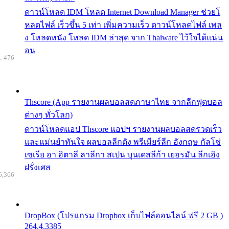
ดาวน์โหลด IDM โหลด Internet Download Manager ช่วยโ
หลดไฟล์ เร็วขึ้น 5 เท่า เพิ่มความเร็ว ดาวน์โหลดไฟล์ เพล
ง โหลดหนัง โหลด IDM ล่าสุด จาก Thaiware ไว้ใจได้แน่น
อน
: 476
Thscore (App รายงานผลบอลสดภาษาไทย จากลีกฟุตบอล
ต่างๆ ทั่วโลก)
ดาวน์โหลดแอป Thscore แอปฯ รายงานผลบอลสดรวดเร็ว
และแม่นยำทันใจ ผลบอลลีกดัง พรีเมียร์ลีก อังกฤษ กัลโช่
เซเรีย อา อิตาลี ลาลีกา สเปน บุนเดสลีก้า เยอรมัน ลีกเอิง
ฝรั่งเศส
6,366
DropBox (โปรแกรม Dropbox เก็บไฟล์ออนไลน์ ฟรี 2 GB )
264.4.3385