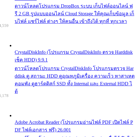
ดาวน์โหลดโปรแกรม DropBox ระบบ เก็บไฟล์ออนไลน์ ฟ
รี 2 GB รูปแบบออนไลน์ Cloud Storage ให้คุณเก็บข้อมูล เก็
บไฟล์ แชร์ไฟล์ ต่างๆ ให้คนอื่น เข้าถึงได้ ทุกที่ ทุกเวลา
4,559
CrystalDiskInfo (โปรแกรม CrystalDiskInfo ตรวจ Harddisk
เช็ค HDD) 9.9.1
ดาวน์โหลดโปรแกรม CrystalDiskInfo โปรแกรมตรวจ Har
ddisk ดู สถานะ HDD ดูอุณหภูมิเครื่อง ความเร็ว หาสาเหต
คอมพัง ดูฮาร์ดดิสก์ SSD ทั้ง Internal และ External HDD ไ
ด้
5,178
Adobe Acrobat Reader (โปรแกรมอ่านไฟล์ PDF เปิดไฟล์ P
DF ไฟล์เอกสาร ฟรี) 26.001