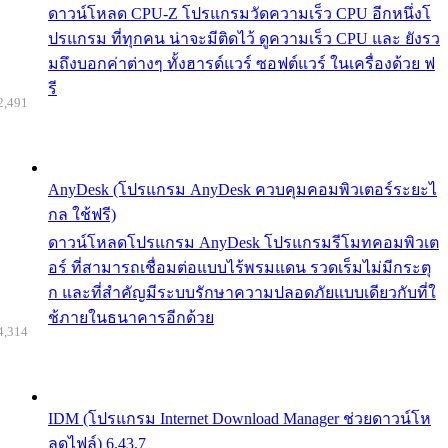
ดาวน์โหลด CPU-Z โปรแกรมวัดความเร็ว CPU อีกหนึ่งโ
ปรแกรม ที่ทุกคน น่าจะมีติดไว้ ดูความเร็ว CPU และ ยังรว
มถึงบอกค่าต่างๆ ทั้งฮารด์แวร์ ซอฟต์แวร์ ในเครื่องด้วย ฟ
รี
2,491
AnyDesk (โปรแกรม AnyDesk ควบคุมคอมพิวเตอร์ระยะไ
กล ใช้ฟรี)
ดาวน์โหลดโปรแกรม AnyDesk โปรแกรมรีโมทคอมพิวเต
อร์ ที่สามารถเชื่อมต่อแบบไร้พรมแดน รวดเร็มไม่มีกระตุ
ก และที่สำคัญมีระบบรักษาความปลอดภัยแบบเดียวกับที่ใ
ช้ภายในธนาคารอีกด้วย
4,314
IDM (โปรแกรม Internet Download Manager ช่วยดาวน์โห
ลดไฟล์) 6.43.7