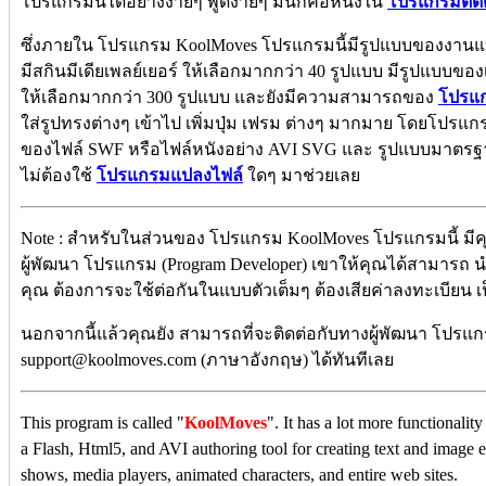
โปรแกรมนี้ได้อย่างง่ายๆ พูดง่ายๆ มันก็คือหนึ่งใน
โปรแกรมตัดต
ซึ่งภายใน โปรแกรม KoolMoves โปรแกรมนี้มีรูปแบบของงานแบบ
มีสกินมีเดียเพลย์เยอร์ ให้เลือกมากกว่า 40 รูปแบบ มีรูปแบบของ
ให้เลือกมากกว่า 300 รูปแบบ และยังมีความสามารถของ
โปรแก
ใส่รูปทรงต่างๆ เข้าไป เพิ่มปุ่ม เฟรม ต่างๆ มากมาย โดยโปร
ของไฟล์ SWF หรือไฟล์หนังอย่าง AVI SVG และ รูปแบบมาตรฐ
ไม่ต้องใช้
โปรแกรมแปลงไฟล์
ใดๆ มาช่วยเลย
Note : สำหรับในส่วนของ โปรแกรม KoolMoves โปรแกรมนี้ มีคุณส
ผู้พัฒนา โปรแกรม (Program Developer) เขาให้คุณได้สามารถ น
คุณ ต้องการจะใช้ต่อกันในแบบตัวเต็มๆ ต้องเสียค่าลงทะเบียน เป
นอกจากนี้แล้วคุณยัง สามารถที่จะติดต่อกับทางผู้พัฒนา โปรแกร
support@koolmoves.com (ภาษาอังกฤษ) ได้ทันทีเลย
This program is called "
KoolMoves
". It has a lot more functionali
a Flash, Html5, and AVI authoring tool for creating text and image e
shows, media players, animated characters, and entire web sites.