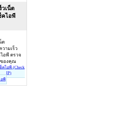
็วเน็ต
ช็คไอพี
น็ต
บความเร็ว
คไอพี ตรวจ
ีของคุณ
ไอพี