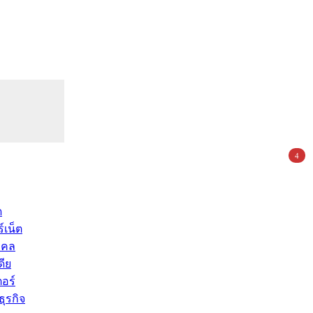
4
ด
์เน็ต
คคล
ดีย
อร์
ุรกิจ