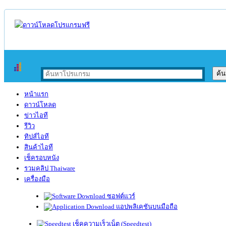
หน้าแรก
ดาวน์โหลด
ข่าวไอที
รีวิว
ทิปส์ไอที
สินค้าไอที
เช็ครอบหนัง
รวมคลิป Thaiware
เครื่องมือ
ซอฟต์แวร์
แอปพลิเคชันบนมือถือ
เช็คความเร็วเน็ต (Speedtest)