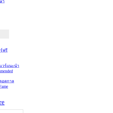
ษา
์ฟรี
แวร์แนะนำ
mended
ตลอดกาล
 Fame
re