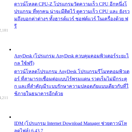
ดาวน์โหลด CPU-Z โปรแกรมวัดความเร็ว CPU อีกหนึ่งโ
ปรแกรม ที่ทุกคน น่าจะมีติดไว้ ดูความเร็ว CPU และ ยังรว
มถึงบอกค่าต่างๆ ทั้งฮารด์แวร์ ซอฟต์แวร์ ในเครื่องด้วย ฟ
รี
2,181
AnyDesk (โปรแกรม AnyDesk ควบคุมคอมพิวเตอร์ระยะไ
กล ใช้ฟรี)
ดาวน์โหลดโปรแกรม AnyDesk โปรแกรมรีโมทคอมพิวเต
อร์ ที่สามารถเชื่อมต่อแบบไร้พรมแดน รวดเร็มไม่มีกระตุ
ก และที่สำคัญมีระบบรักษาความปลอดภัยแบบเดียวกับที่ใ
ช้ภายในธนาคารอีกด้วย
4,211
IDM (โปรแกรม Internet Download Manager ช่วยดาวน์โห
ลดไฟล์) 6.43.7