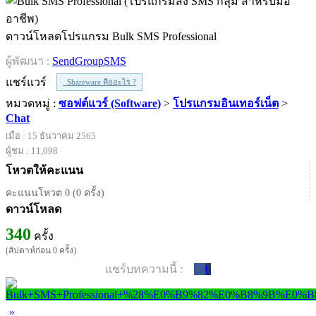
ดาวน์โหลดโปรแกรม Bulk SMS Professional
ผู้พัฒนา :
SendGroupSMS
แชร์แวร์
Shareware คืออะไร ?
หมวดหมู่ :
ซอฟต์แวร์ (Software)
>
โปรแกรมอินเทอร์เน็ต
>
Chat
เมื่อ : 15 ธันวาคม 2565
ผู้ชม : 11,098
โหวตให้คะแนน
คะแนนโหวต 0 (0 ครั้ง)
ดาวน์โหลด
340
ครั้ง
(สัปดาห์ก่อน 0 ครั้ง)
แชร์บทความนี้ :
0
»