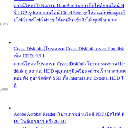
ดาวน์โหลดโปรแกรม DropBox ระบบ เก็บไฟล์ออนไลน์ ฟ
รี 2 GB รูปแบบออนไลน์ Cloud Storage ให้คุณเก็บข้อมูล เก็
บไฟล์ แชร์ไฟล์ ต่างๆ ให้คนอื่น เข้าถึงได้ ทุกที่ ทุกเวลา
4,393
CrystalDiskInfo (โปรแกรม CrystalDiskInfo ตรวจ Harddisk
เช็ค HDD) 9.9.1
ดาวน์โหลดโปรแกรม CrystalDiskInfo โปรแกรมตรวจ Har
ddisk ดู สถานะ HDD ดูอุณหภูมิเครื่อง ความเร็ว หาสาเหต
คอมพัง ดูฮาร์ดดิสก์ SSD ทั้ง Internal และ External HDD ไ
ด้
5,089
Adobe Acrobat Reader (โปรแกรมอ่านไฟล์ PDF เปิดไฟล์ P
DF ไฟล์เอกสาร ฟรี) 26.001