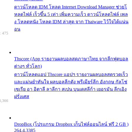
ดาวน์โหลด IDM โหลด Internet Download Manager ช่วยโ
หลดไฟล์ เร็วขึ้น 5 เท่า เพิ่มความเร็ว ดาวน์โหลดไฟล์ เพล
ง โหลดหนัง โหลด IDM ล่าสุด จาก Thaiware ไว้ใจได้แน่น
อน
: 475
Thscore (App รายงานผลบอลสดภาษาไทย จากลีกฟุตบอล
ต่างๆ ทั่วโลก)
ดาวน์โหลดแอป Thscore แอปฯ รายงานผลบอลสดรวดเร็ว
และแม่นยำทันใจ ผลบอลลีกดัง พรีเมียร์ลีก อังกฤษ กัลโช่
เซเรีย อา อิตาลี ลาลีกา สเปน บุนเดสลีก้า เยอรมัน ลีกเอิง
ฝรั่งเศส
6,366
DropBox (โปรแกรม Dropbox เก็บไฟล์ออนไลน์ ฟรี 2 GB )
264.4.3385