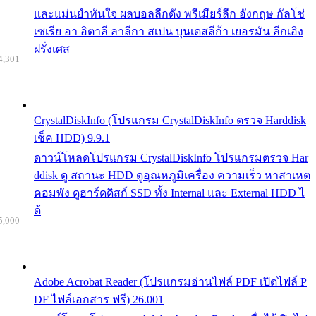
และแม่นยำทันใจ ผลบอลลีกดัง พรีเมียร์ลีก อังกฤษ กัลโช่
เซเรีย อา อิตาลี ลาลีกา สเปน บุนเดสลีก้า เยอรมัน ลีกเอิง
ฝรั่งเศส
4,301
CrystalDiskInfo (โปรแกรม CrystalDiskInfo ตรวจ Harddisk
เช็ค HDD) 9.9.1
ดาวน์โหลดโปรแกรม CrystalDiskInfo โปรแกรมตรวจ Har
ddisk ดู สถานะ HDD ดูอุณหภูมิเครื่อง ความเร็ว หาสาเหต
คอมพัง ดูฮาร์ดดิสก์ SSD ทั้ง Internal และ External HDD ไ
ด้
5,000
Adobe Acrobat Reader (โปรแกรมอ่านไฟล์ PDF เปิดไฟล์ P
DF ไฟล์เอกสาร ฟรี) 26.001