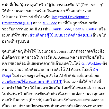
หน้าที่เป็น "ผู้ควบคุม" หรือ "ผู้จัดการกองทัพ AI (Orchestrator)"
ให้ทำงานหลายอย่างพร้อมกันแทนเรา ซึ่งแตกต่างจาก
โปรแกรม Terminal ทั่วไปหรือ
Integrated Development
Environment (IDE)
อย่าง
VS Code
ตรงที่มันถูกสร้างมาเพื่อ
รองรับการรันเอเจนต์ AI เช่น
Claude Code
,
OpenAI Codex
, หรือ
เอเจนต์ที่รันผ่าน
ส่วนติดต่อผู้ใช้แบบบรรทัดคำสั่ง (CLI)
อื่น ๆ ได้
อย่างเต็มรูปแบบ
จุดเด่นสำคัญที่ทำให้ โปรแกรม Superset แตกต่างจากเครื่องมือ
อื่นคือความสามารถในการรัน AI Agents หลายตัวพร้อมกันใน
สภาพแวดล้อมที่แยกขาดจากกันด้วยเทคโนโลยี
Git Worktree
ซึ่ง
หมายความว่านักพัฒนาสามารถสั่งให้ AI ตัวแรกไปแก้
บัค
(Bug)
ในส่วนของฐานข้อมูล สั่งให้ AI ตัวที่สองเขียนหน้าจอ
ส่วนติดต่อผู้ใช้งานแบบกราฟิก (GUI)
ใหม่ และสั่งให้ AI ตัวที่
สามทำ Unit Test ได้ในเวลาเดียวกัน โดยที่โค้ดของแต่ละงานจะ
ไม่ปนกัน หรือเกิดการเขียนทับกัน เนื่องจากแต่ละงานจะถูกแยก
ออกไปในสาขา (Branch) และโฟลเดอร์ทำงานของตัวเองอย่าง
เป็นระบบ ช่วยลดปัญหาความสับสนเวลาต้องจัดการงานหลาย