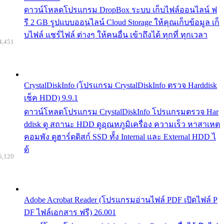
ดาวน์โหลดโปรแกรม DropBox ระบบ เก็บไฟล์ออนไลน์ ฟ
รี 2 GB รูปแบบออนไลน์ Cloud Storage ให้คุณเก็บข้อมูล เก็
บไฟล์ แชร์ไฟล์ ต่างๆ ให้คนอื่น เข้าถึงได้ ทุกที่ ทุกเวลา
4,451
CrystalDiskInfo (โปรแกรม CrystalDiskInfo ตรวจ Harddisk
เช็ค HDD) 9.9.1
ดาวน์โหลดโปรแกรม CrystalDiskInfo โปรแกรมตรวจ Har
ddisk ดู สถานะ HDD ดูอุณหภูมิเครื่อง ความเร็ว หาสาเหต
คอมพัง ดูฮาร์ดดิสก์ SSD ทั้ง Internal และ External HDD ไ
ด้
5,120
Adobe Acrobat Reader (โปรแกรมอ่านไฟล์ PDF เปิดไฟล์ P
DF ไฟล์เอกสาร ฟรี) 26.001