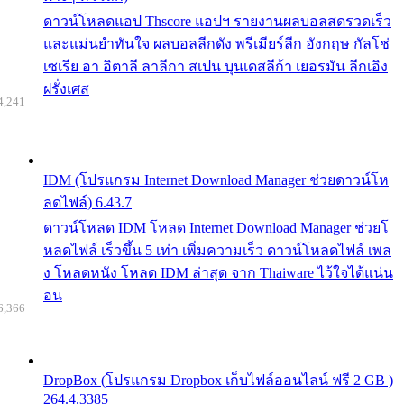
ดาวน์โหลดแอป Thscore แอปฯ รายงานผลบอลสดรวดเร็ว
และแม่นยำทันใจ ผลบอลลีกดัง พรีเมียร์ลีก อังกฤษ กัลโช่
เซเรีย อา อิตาลี ลาลีกา สเปน บุนเดสลีก้า เยอรมัน ลีกเอิง
ฝรั่งเศส
4,241
IDM (โปรแกรม Internet Download Manager ช่วยดาวน์โห
ลดไฟล์) 6.43.7
ดาวน์โหลด IDM โหลด Internet Download Manager ช่วยโ
หลดไฟล์ เร็วขึ้น 5 เท่า เพิ่มความเร็ว ดาวน์โหลดไฟล์ เพล
ง โหลดหนัง โหลด IDM ล่าสุด จาก Thaiware ไว้ใจได้แน่น
อน
6,366
DropBox (โปรแกรม Dropbox เก็บไฟล์ออนไลน์ ฟรี 2 GB )
264.4.3385