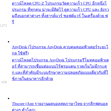
ดาวน์โหลด CPU-Z โปรแกรมวัดความเร็ว CPU อีกหนึ่งโ
ปรแกรม ที่ทุกคน น่าจะมีติดไว้ ดูความเร็ว CPU และ ยังรว
มถึงบอกค่าต่างๆ ทั้งฮารด์แวร์ ซอฟต์แวร์ ในเครื่องด้วย ฟ
รี
2,271
AnyDesk (โปรแกรม AnyDesk ควบคุมคอมพิวเตอร์ระยะไ
กล ใช้ฟรี)
ดาวน์โหลดโปรแกรม AnyDesk โปรแกรมรีโมทคอมพิวเต
อร์ ที่สามารถเชื่อมต่อแบบไร้พรมแดน รวดเร็มไม่มีกระตุ
ก และที่สำคัญมีระบบรักษาความปลอดภัยแบบเดียวกับที่ใ
ช้ภายในธนาคารอีกด้วย
: 476
Thscore (App รายงานผลบอลสดภาษาไทย จากลีกฟุตบอล
ต่างๆ ทั่วโลก)