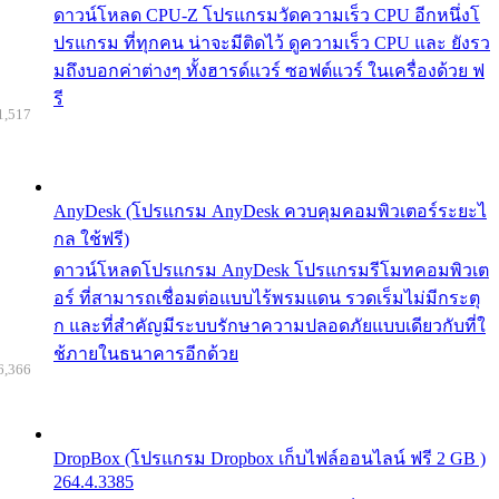
ดาวน์โหลด CPU-Z โปรแกรมวัดความเร็ว CPU อีกหนึ่งโ
ปรแกรม ที่ทุกคน น่าจะมีติดไว้ ดูความเร็ว CPU และ ยังรว
มถึงบอกค่าต่างๆ ทั้งฮารด์แวร์ ซอฟต์แวร์ ในเครื่องด้วย ฟ
รี
1,517
AnyDesk (โปรแกรม AnyDesk ควบคุมคอมพิวเตอร์ระยะไ
กล ใช้ฟรี)
ดาวน์โหลดโปรแกรม AnyDesk โปรแกรมรีโมทคอมพิวเต
อร์ ที่สามารถเชื่อมต่อแบบไร้พรมแดน รวดเร็มไม่มีกระตุ
ก และที่สำคัญมีระบบรักษาความปลอดภัยแบบเดียวกับที่ใ
ช้ภายในธนาคารอีกด้วย
6,366
DropBox (โปรแกรม Dropbox เก็บไฟล์ออนไลน์ ฟรี 2 GB )
264.4.3385