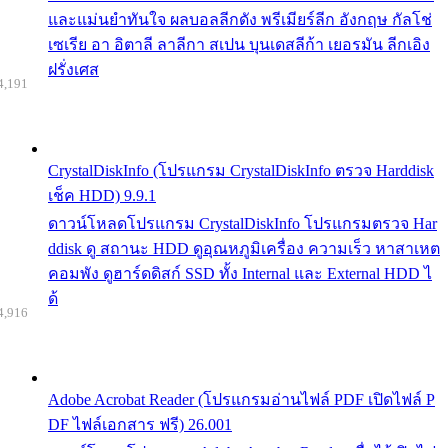
และแม่นยำทันใจ ผลบอลลีกดัง พรีเมียร์ลีก อังกฤษ กัลโช่
เซเรีย อา อิตาลี ลาลีกา สเปน บุนเดสลีก้า เยอรมัน ลีกเอิง
ฝรั่งเศส
4,191
CrystalDiskInfo (โปรแกรม CrystalDiskInfo ตรวจ Harddisk
เช็ค HDD) 9.9.1
ดาวน์โหลดโปรแกรม CrystalDiskInfo โปรแกรมตรวจ Har
ddisk ดู สถานะ HDD ดูอุณหภูมิเครื่อง ความเร็ว หาสาเหต
คอมพัง ดูฮาร์ดดิสก์ SSD ทั้ง Internal และ External HDD ไ
ด้
4,916
Adobe Acrobat Reader (โปรแกรมอ่านไฟล์ PDF เปิดไฟล์ P
DF ไฟล์เอกสาร ฟรี) 26.001