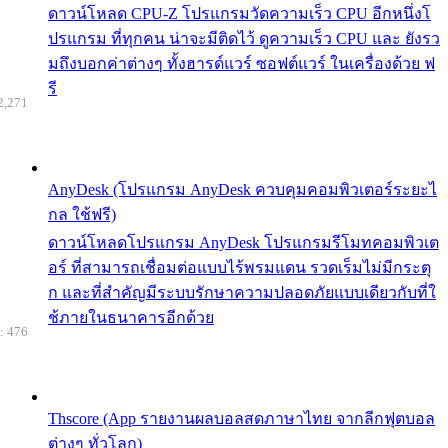
ดาวน์โหลด CPU-Z โปรแกรมวัดความเร็ว CPU อีกหนึ่งโ
ปรแกรม ที่ทุกคน น่าจะมีติดไว้ ดูความเร็ว CPU และ ยังรว
มถึงบอกค่าต่างๆ ทั้งฮารด์แวร์ ซอฟต์แวร์ ในเครื่องด้วย ฟ
รี
2,271
AnyDesk (โปรแกรม AnyDesk ควบคุมคอมพิวเตอร์ระยะไ
กล ใช้ฟรี)
ดาวน์โหลดโปรแกรม AnyDesk โปรแกรมรีโมทคอมพิวเต
อร์ ที่สามารถเชื่อมต่อแบบไร้พรมแดน รวดเร็มไม่มีกระตุ
ก และที่สำคัญมีระบบรักษาความปลอดภัยแบบเดียวกับที่ใ
ช้ภายในธนาคารอีกด้วย
: 476
Thscore (App รายงานผลบอลสดภาษาไทย จากลีกฟุตบอล
ต่างๆ ทั่วโลก)