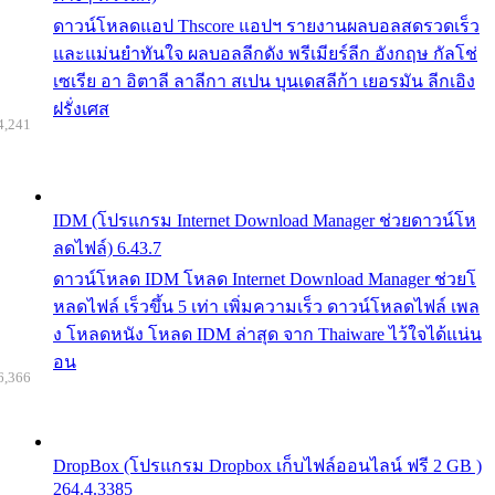
ดาวน์โหลดแอป Thscore แอปฯ รายงานผลบอลสดรวดเร็ว
และแม่นยำทันใจ ผลบอลลีกดัง พรีเมียร์ลีก อังกฤษ กัลโช่
เซเรีย อา อิตาลี ลาลีกา สเปน บุนเดสลีก้า เยอรมัน ลีกเอิง
ฝรั่งเศส
4,241
IDM (โปรแกรม Internet Download Manager ช่วยดาวน์โห
ลดไฟล์) 6.43.7
ดาวน์โหลด IDM โหลด Internet Download Manager ช่วยโ
หลดไฟล์ เร็วขึ้น 5 เท่า เพิ่มความเร็ว ดาวน์โหลดไฟล์ เพล
ง โหลดหนัง โหลด IDM ล่าสุด จาก Thaiware ไว้ใจได้แน่น
อน
6,366
DropBox (โปรแกรม Dropbox เก็บไฟล์ออนไลน์ ฟรี 2 GB )
264.4.3385