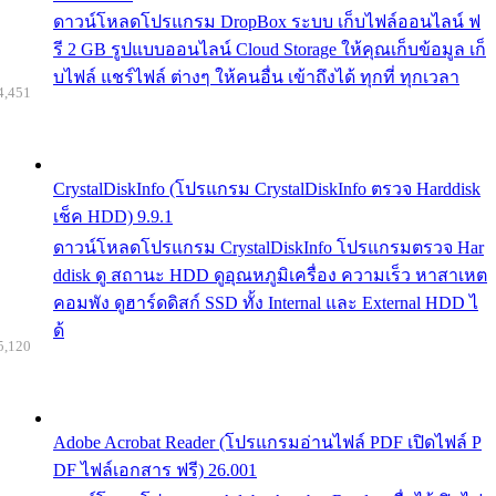
ดาวน์โหลดโปรแกรม DropBox ระบบ เก็บไฟล์ออนไลน์ ฟ
รี 2 GB รูปแบบออนไลน์ Cloud Storage ให้คุณเก็บข้อมูล เก็
บไฟล์ แชร์ไฟล์ ต่างๆ ให้คนอื่น เข้าถึงได้ ทุกที่ ทุกเวลา
4,451
CrystalDiskInfo (โปรแกรม CrystalDiskInfo ตรวจ Harddisk
เช็ค HDD) 9.9.1
ดาวน์โหลดโปรแกรม CrystalDiskInfo โปรแกรมตรวจ Har
ddisk ดู สถานะ HDD ดูอุณหภูมิเครื่อง ความเร็ว หาสาเหต
คอมพัง ดูฮาร์ดดิสก์ SSD ทั้ง Internal และ External HDD ไ
ด้
5,120
Adobe Acrobat Reader (โปรแกรมอ่านไฟล์ PDF เปิดไฟล์ P
DF ไฟล์เอกสาร ฟรี) 26.001