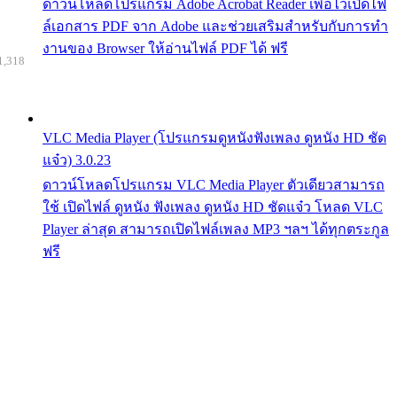
ดาวน์โหลดโปรแกรม Adobe Acrobat Reader เพื่อไว้เปิดไฟ
ล์เอกสาร PDF จาก Adobe และช่วยเสริมสำหรับกับการทำ
งานของ Browser ให้อ่านไฟล์ PDF ได้ ฟรี
1,318
VLC Media Player (โปรแกรมดูหนังฟังเพลง ดูหนัง HD ชัด
แจ๋ว) 3.0.23
ดาวน์โหลดโปรแกรม VLC Media Player ตัวเดียวสามารถ
ใช้ เปิดไฟล์ ดูหนัง ฟังเพลง ดูหนัง HD ชัดแจ๋ว โหลด VLC
Player ล่าสุด สามารถเปิดไฟล์เพลง MP3 ฯลฯ ได้ทุกตระกูล
ฟรี