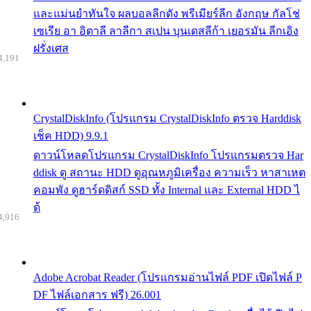
และแม่นยำทันใจ ผลบอลลีกดัง พรีเมียร์ลีก อังกฤษ กัลโช่
เซเรีย อา อิตาลี ลาลีกา สเปน บุนเดสลีก้า เยอรมัน ลีกเอิง
ฝรั่งเศส
4,191
CrystalDiskInfo (โปรแกรม CrystalDiskInfo ตรวจ Harddisk
เช็ค HDD) 9.9.1
ดาวน์โหลดโปรแกรม CrystalDiskInfo โปรแกรมตรวจ Har
ddisk ดู สถานะ HDD ดูอุณหภูมิเครื่อง ความเร็ว หาสาเหต
คอมพัง ดูฮาร์ดดิสก์ SSD ทั้ง Internal และ External HDD ไ
ด้
4,916
Adobe Acrobat Reader (โปรแกรมอ่านไฟล์ PDF เปิดไฟล์ P
DF ไฟล์เอกสาร ฟรี) 26.001