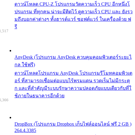
ดาวน์โหลด CPU-Z โปรแกรมวัดความเร็ว CPU อีกหนึ่งโ
ปรแกรม ที่ทุกคน น่าจะมีติดไว้ ดูความเร็ว CPU และ ยังรว
มถึงบอกค่าต่างๆ ทั้งฮารด์แวร์ ซอฟต์แวร์ ในเครื่องด้วย ฟ
รี
1,517
AnyDesk (โปรแกรม AnyDesk ควบคุมคอมพิวเตอร์ระยะไ
กล ใช้ฟรี)
ดาวน์โหลดโปรแกรม AnyDesk โปรแกรมรีโมทคอมพิวเต
อร์ ที่สามารถเชื่อมต่อแบบไร้พรมแดน รวดเร็มไม่มีกระตุ
ก และที่สำคัญมีระบบรักษาความปลอดภัยแบบเดียวกับที่ใ
ช้ภายในธนาคารอีกด้วย
6,366
DropBox (โปรแกรม Dropbox เก็บไฟล์ออนไลน์ ฟรี 2 GB )
264.4.3385