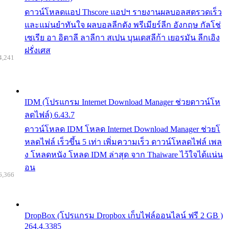
ดาวน์โหลดแอป Thscore แอปฯ รายงานผลบอลสดรวดเร็ว
และแม่นยำทันใจ ผลบอลลีกดัง พรีเมียร์ลีก อังกฤษ กัลโช่
เซเรีย อา อิตาลี ลาลีกา สเปน บุนเดสลีก้า เยอรมัน ลีกเอิง
ฝรั่งเศส
4,241
IDM (โปรแกรม Internet Download Manager ช่วยดาวน์โห
ลดไฟล์) 6.43.7
ดาวน์โหลด IDM โหลด Internet Download Manager ช่วยโ
หลดไฟล์ เร็วขึ้น 5 เท่า เพิ่มความเร็ว ดาวน์โหลดไฟล์ เพล
ง โหลดหนัง โหลด IDM ล่าสุด จาก Thaiware ไว้ใจได้แน่น
อน
6,366
DropBox (โปรแกรม Dropbox เก็บไฟล์ออนไลน์ ฟรี 2 GB )
264.4.3385