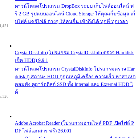
ดาวน์โหลดโปรแกรม DropBox ระบบ เก็บไฟล์ออนไลน์ ฟ
รี 2 GB รูปแบบออนไลน์ Cloud Storage ให้คุณเก็บข้อมูล เก็
บไฟล์ แชร์ไฟล์ ต่างๆ ให้คนอื่น เข้าถึงได้ ทุกที่ ทุกเวลา
4,451
CrystalDiskInfo (โปรแกรม CrystalDiskInfo ตรวจ Harddisk
เช็ค HDD) 9.9.1
ดาวน์โหลดโปรแกรม CrystalDiskInfo โปรแกรมตรวจ Har
ddisk ดู สถานะ HDD ดูอุณหภูมิเครื่อง ความเร็ว หาสาเหต
คอมพัง ดูฮาร์ดดิสก์ SSD ทั้ง Internal และ External HDD ไ
ด้
5,120
Adobe Acrobat Reader (โปรแกรมอ่านไฟล์ PDF เปิดไฟล์ P
DF ไฟล์เอกสาร ฟรี) 26.001