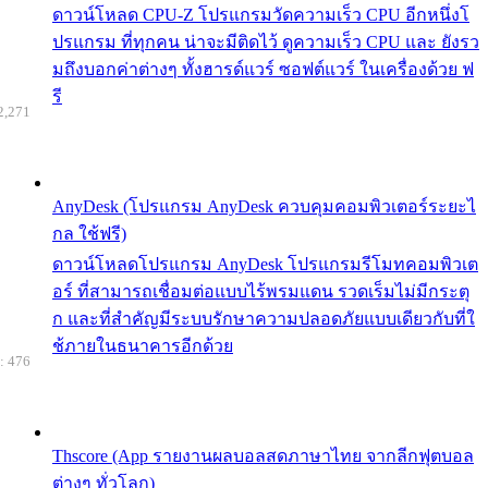
ดาวน์โหลด CPU-Z โปรแกรมวัดความเร็ว CPU อีกหนึ่งโ
ปรแกรม ที่ทุกคน น่าจะมีติดไว้ ดูความเร็ว CPU และ ยังรว
มถึงบอกค่าต่างๆ ทั้งฮารด์แวร์ ซอฟต์แวร์ ในเครื่องด้วย ฟ
รี
2,271
AnyDesk (โปรแกรม AnyDesk ควบคุมคอมพิวเตอร์ระยะไ
กล ใช้ฟรี)
ดาวน์โหลดโปรแกรม AnyDesk โปรแกรมรีโมทคอมพิวเต
อร์ ที่สามารถเชื่อมต่อแบบไร้พรมแดน รวดเร็มไม่มีกระตุ
ก และที่สำคัญมีระบบรักษาความปลอดภัยแบบเดียวกับที่ใ
ช้ภายในธนาคารอีกด้วย
: 476
Thscore (App รายงานผลบอลสดภาษาไทย จากลีกฟุตบอล
ต่างๆ ทั่วโลก)