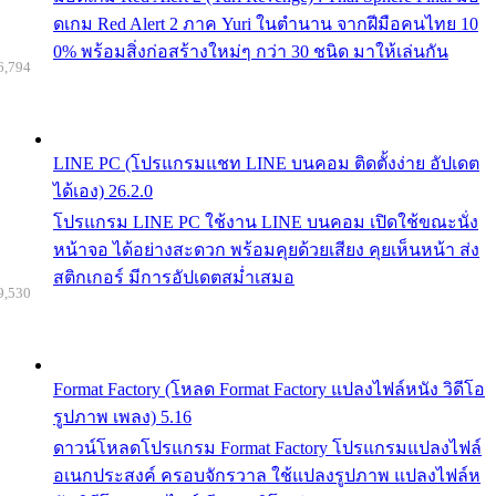
ดเกม Red Alert 2 ภาค Yuri ในตำนาน จากฝีมือคนไทย 10
0% พร้อมสิ่งก่อสร้างใหม่ๆ กว่า 30 ชนิด มาให้เล่นกัน
6,794
LINE PC (โปรแกรมแชท LINE บนคอม ติดตั้งง่าย อัปเดต
ได้เอง) 26.2.0
โปรแกรม LINE PC ใช้งาน LINE บนคอม เปิดใช้ขณะนั่ง
หน้าจอ ได้อย่างสะดวก พร้อมคุยด้วยเสียง คุยเห็นหน้า ส่ง
สติกเกอร์ มีการอัปเดตสม่ำเสมอ
9,530
Format Factory (โหลด Format Factory แปลงไฟล์หนัง วิดีโอ
รูปภาพ เพลง) 5.16
ดาวน์โหลดโปรแกรม Format Factory โปรแกรมแปลงไฟล์
อเนกประสงค์ ครอบจักรวาล ใช้แปลงรูปภาพ แปลงไฟล์ห