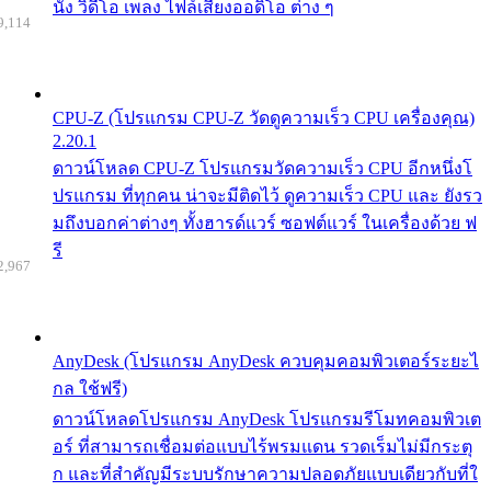
นัง วิดีโอ เพลง ไฟล์เสียงออดิโอ ต่าง ๆ
9,114
CPU-Z (โปรแกรม CPU-Z วัดดูความเร็ว CPU เครื่องคุณ)
2.20.1
ดาวน์โหลด CPU-Z โปรแกรมวัดความเร็ว CPU อีกหนึ่งโ
ปรแกรม ที่ทุกคน น่าจะมีติดไว้ ดูความเร็ว CPU และ ยังรว
มถึงบอกค่าต่างๆ ทั้งฮารด์แวร์ ซอฟต์แวร์ ในเครื่องด้วย ฟ
รี
2,967
AnyDesk (โปรแกรม AnyDesk ควบคุมคอมพิวเตอร์ระยะไ
กล ใช้ฟรี)
ดาวน์โหลดโปรแกรม AnyDesk โปรแกรมรีโมทคอมพิวเต
อร์ ที่สามารถเชื่อมต่อแบบไร้พรมแดน รวดเร็มไม่มีกระตุ
ก และที่สำคัญมีระบบรักษาความปลอดภัยแบบเดียวกับที่ใ