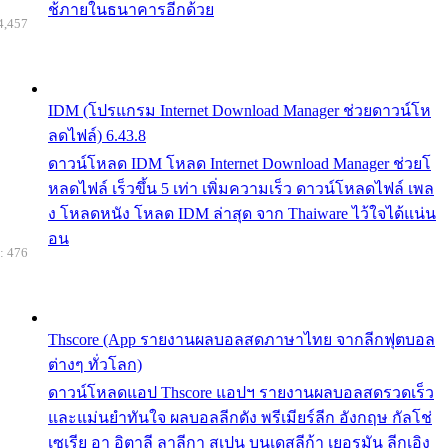
ช้ภายในธนาคารอีกด้วย
4,457
IDM (โปรแกรม Internet Download Manager ช่วยดาวน์โห
ลดไฟล์) 6.43.8
ดาวน์โหลด IDM โหลด Internet Download Manager ช่วยโ
หลดไฟล์ เร็วขึ้น 5 เท่า เพิ่มความเร็ว ดาวน์โหลดไฟล์ เพล
ง โหลดหนัง โหลด IDM ล่าสุด จาก Thaiware ไว้ใจได้แน่น
อน
: 476
Thscore (App รายงานผลบอลสดภาษาไทย จากลีกฟุตบอล
ต่างๆ ทั่วโลก)
ดาวน์โหลดแอป Thscore แอปฯ รายงานผลบอลสดรวดเร็ว
และแม่นยำทันใจ ผลบอลลีกดัง พรีเมียร์ลีก อังกฤษ กัลโช่
เซเรีย อา อิตาลี ลาลีกา สเปน บุนเดสลีก้า เยอรมัน ลีกเอิง