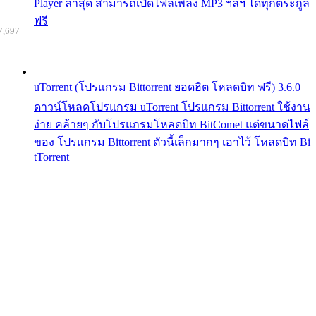
Player ล่าสุด สามารถเปิดไฟล์เพลง MP3 ฯลฯ ได้ทุกตระกูล
ฟรี
7,697
uTorrent (โปรแกรม Bittorrent ยอดฮิต โหลดบิท ฟรี) 3.6.0
ดาวน์โหลดโปรแกรม uTorrent โปรแกรม Bittorrent ใช้งาน
ง่าย คล้ายๆ กับโปรแกรมโหลดบิท BitComet แต่ขนาดไฟล์
ของ โปรแกรม Bittorrent ตัวนี้เล็กมากๆ เอาไว้ โหลดบิท Bi
tTorrent