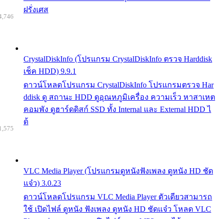
ฝรั่งเศส
4,746
CrystalDiskInfo (โปรแกรม CrystalDiskInfo ตรวจ Harddisk
เช็ค HDD) 9.9.1
ดาวน์โหลดโปรแกรม CrystalDiskInfo โปรแกรมตรวจ Har
ddisk ดู สถานะ HDD ดูอุณหภูมิเครื่อง ความเร็ว หาสาเหต
คอมพัง ดูฮาร์ดดิสก์ SSD ทั้ง Internal และ External HDD ไ
ด้
1,575
VLC Media Player (โปรแกรมดูหนังฟังเพลง ดูหนัง HD ชัด
แจ๋ว) 3.0.23
ดาวน์โหลดโปรแกรม VLC Media Player ตัวเดียวสามารถ
ใช้ เปิดไฟล์ ดูหนัง ฟังเพลง ดูหนัง HD ชัดแจ๋ว โหลด VLC