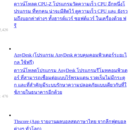
ดาวน์โหลด CPU-Z โปรแกรมวัดความเร็ว CPU อีกหนึ่งโ
ปรแกรม ที่ทุกคน น่าจะมีติดไว้ ดูความเร็ว CPU และ ยังรว
มถึงบอกค่าต่างๆ ทั้งฮารด์แวร์ ซอฟต์แวร์ ในเครื่องด้วย ฟ
รี
2,426
AnyDesk (โปรแกรม AnyDesk ควบคุมคอมพิวเตอร์ระยะไ
กล ใช้ฟรี)
ดาวน์โหลดโปรแกรม AnyDesk โปรแกรมรีโมทคอมพิวเต
อร์ ที่สามารถเชื่อมต่อแบบไร้พรมแดน รวดเร็มไม่มีกระตุ
ก และที่สำคัญมีระบบรักษาความปลอดภัยแบบเดียวกับที่ใ
ช้ภายในธนาคารอีกด้วย
: 476
Thscore (App รายงานผลบอลสดภาษาไทย จากลีกฟุตบอล
ต่างๆ ทั่วโลก)