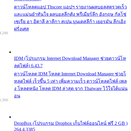
ดาวน์โหลดแอป Thscore แอปฯ รายงานผลบอลสดรวดเร็ว
และแม่นยำทันใจ ผลบอลลีกดัง พรีเมียร์ลีก อังกฤษ กัลโช่
เซเรีย อา อิตาลี ลาลีกา สเปน บุนเดสลีก้า เยอรมัน ลีกเอิง
ฝรั่งเศส
4,286
IDM (โปรแกรม Internet Download Manager ช่วยดาวน์โห
ลดไฟล์) 6.43.7
ดาวน์โหลด IDM โหลด Internet Download Manager ช่วยโ
หลดไฟล์ เร็วขึ้น 5 เท่า เพิ่มความเร็ว ดาวน์โหลดไฟล์ เพล
ง โหลดหนัง โหลด IDM ล่าสุด จาก Thaiware ไว้ใจได้แน่น
อน
6,366
DropBox (โปรแกรม Dropbox เก็บไฟล์ออนไลน์ ฟรี 2 GB )
264.4.3385