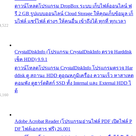
ดาวน์โหลดโปรแกรม DropBox ระบบ เก็บไฟล์ออนไลน์ ฟ
รี 2 GB รูปแบบออนไลน์ Cloud Storage ให้คุณเก็บข้อมูล เก็
บไฟล์ แชร์ไฟล์ ต่างๆ ให้คนอื่น เข้าถึงได้ ทุกที่ ทุกเวลา
4,522
CrystalDiskInfo (โปรแกรม CrystalDiskInfo ตรวจ Harddisk
เช็ค HDD) 9.9.1
ดาวน์โหลดโปรแกรม CrystalDiskInfo โปรแกรมตรวจ Har
ddisk ดู สถานะ HDD ดูอุณหภูมิเครื่อง ความเร็ว หาสาเหต
คอมพัง ดูฮาร์ดดิสก์ SSD ทั้ง Internal และ External HDD ไ
ด้
5,160
Adobe Acrobat Reader (โปรแกรมอ่านไฟล์ PDF เปิดไฟล์ P
DF ไฟล์เอกสาร ฟรี) 26.001