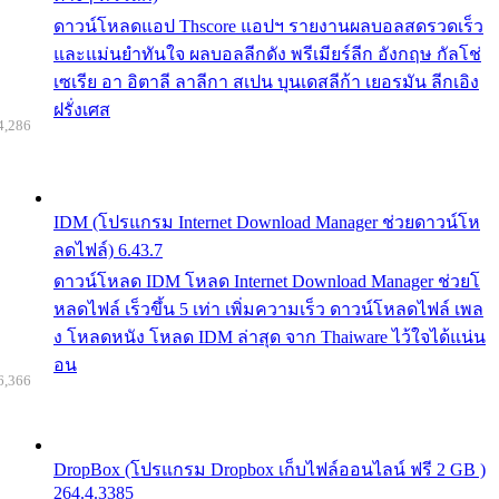
ดาวน์โหลดแอป Thscore แอปฯ รายงานผลบอลสดรวดเร็ว
และแม่นยำทันใจ ผลบอลลีกดัง พรีเมียร์ลีก อังกฤษ กัลโช่
เซเรีย อา อิตาลี ลาลีกา สเปน บุนเดสลีก้า เยอรมัน ลีกเอิง
ฝรั่งเศส
4,286
IDM (โปรแกรม Internet Download Manager ช่วยดาวน์โห
ลดไฟล์) 6.43.7
ดาวน์โหลด IDM โหลด Internet Download Manager ช่วยโ
หลดไฟล์ เร็วขึ้น 5 เท่า เพิ่มความเร็ว ดาวน์โหลดไฟล์ เพล
ง โหลดหนัง โหลด IDM ล่าสุด จาก Thaiware ไว้ใจได้แน่น
อน
6,366
DropBox (โปรแกรม Dropbox เก็บไฟล์ออนไลน์ ฟรี 2 GB )
264.4.3385