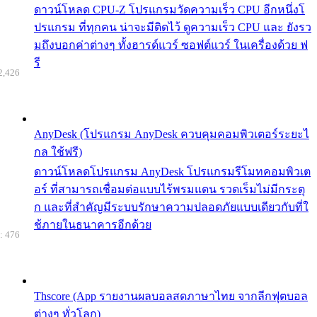
ดาวน์โหลด CPU-Z โปรแกรมวัดความเร็ว CPU อีกหนึ่งโ
ปรแกรม ที่ทุกคน น่าจะมีติดไว้ ดูความเร็ว CPU และ ยังรว
มถึงบอกค่าต่างๆ ทั้งฮารด์แวร์ ซอฟต์แวร์ ในเครื่องด้วย ฟ
รี
2,426
AnyDesk (โปรแกรม AnyDesk ควบคุมคอมพิวเตอร์ระยะไ
กล ใช้ฟรี)
ดาวน์โหลดโปรแกรม AnyDesk โปรแกรมรีโมทคอมพิวเต
อร์ ที่สามารถเชื่อมต่อแบบไร้พรมแดน รวดเร็มไม่มีกระตุ
ก และที่สำคัญมีระบบรักษาความปลอดภัยแบบเดียวกับที่ใ
ช้ภายในธนาคารอีกด้วย
: 476
Thscore (App รายงานผลบอลสดภาษาไทย จากลีกฟุตบอล
ต่างๆ ทั่วโลก)