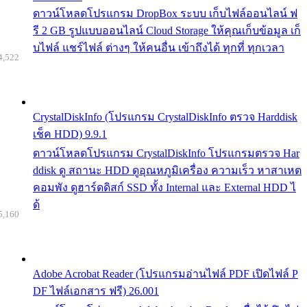
ดาวน์โหลดโปรแกรม DropBox ระบบ เก็บไฟล์ออนไลน์ ฟ
รี 2 GB รูปแบบออนไลน์ Cloud Storage ให้คุณเก็บข้อมูล เก็
บไฟล์ แชร์ไฟล์ ต่างๆ ให้คนอื่น เข้าถึงได้ ทุกที่ ทุกเวลา
4,522
CrystalDiskInfo (โปรแกรม CrystalDiskInfo ตรวจ Harddisk
เช็ค HDD) 9.9.1
ดาวน์โหลดโปรแกรม CrystalDiskInfo โปรแกรมตรวจ Har
ddisk ดู สถานะ HDD ดูอุณหภูมิเครื่อง ความเร็ว หาสาเหต
คอมพัง ดูฮาร์ดดิสก์ SSD ทั้ง Internal และ External HDD ไ
ด้
5,160
Adobe Acrobat Reader (โปรแกรมอ่านไฟล์ PDF เปิดไฟล์ P
DF ไฟล์เอกสาร ฟรี) 26.001