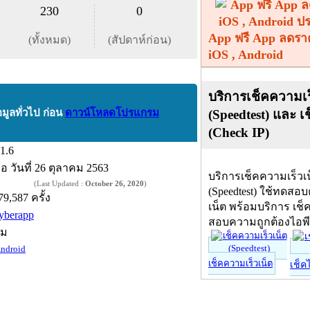
230
0
App ฟรี App ลดรา
(ทั้งหมด)
(สัปดาห์ก่อน)
iOS , Android
บริการเช็คความเร
(Speedtest) และ เ
อมูลทั่วไป ก่อน
ดาวน์โหลดโปรแกรม
(Check IP)
.1.6
ื่อ
วันที่ 26 ตุลาคม 2563
บริการเช็คความเร็วเ
(Last Updated :
October 26, 2020
)
(Speedtest) ใช้ทดสอ
79,587 ครั้ง
เน็ต พร้อมบริการ เช็
yberapp
สอบความถูกต้องไอพ
์ม
ndroid
เช็คความเร็วเน็ต
เช็ค