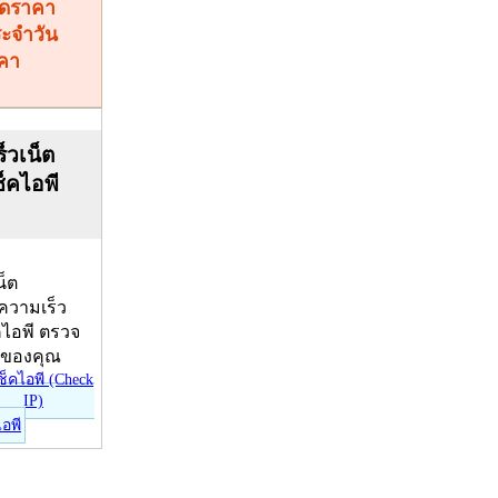
คา
็วเน็ต
ช็คไอพี
น็ต
บความเร็ว
คไอพี ตรวจ
ีของคุณ
ไอพี