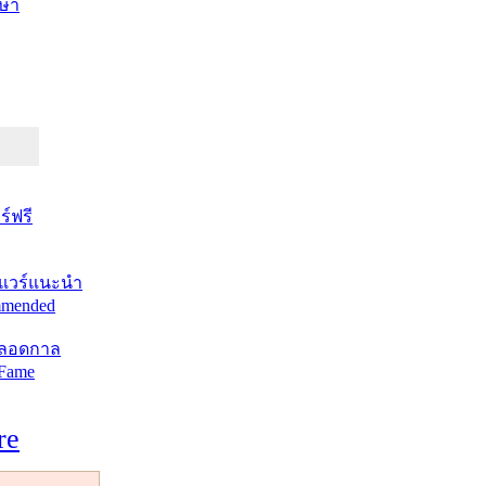
ษา
์ฟรี
แวร์แนะนำ
mended
ตลอดกาล
 Fame
re