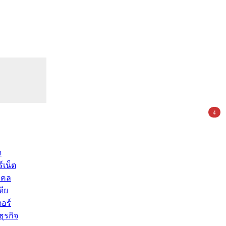
4
ด
์เน็ต
คคล
ดีย
อร์
ุรกิจ