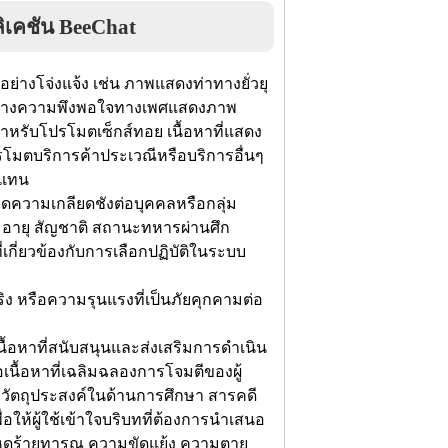
ิเคชัน BeeChat
ศอย่างโจ่งแจ้ง เช่น ภาพแสดงท่าทางยั่วยุ
อสร้างความพึงพอใจทางเพศแสดงภาพ
ำหรับโปรโมตเซ็กส์ทอย เนื้อหาที่แสดง
รโมตบริการค้าประเวณีหรือบริการอื่นๆ
บแทน
กิดความเกลียดชังต่อบุคคลหรือกลุ่ม
ร อายุ สัญชาติ สถานะทหารผ่านศึก
เกี่ยวข้องกับการเลือกปฏิบัติในระบบ
 หรือความรุนแรงที่เป็นภัยคุกคามต่อ
เนื้อหาที่สนับสนุนและส่งเสริมการดำเนิน
ือเนื้อหาที่เฉลิมฉลองการโจมตีของผู้
้วยวัตถุประสงค์ในด้านการศึกษา สารคดี
่อให้ผู้ใช้เข้าใจบริบทที่ต้องการนำเสนอ
หดร้ายทารุณ ความขัดแย้ง ความตาย