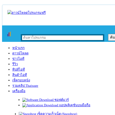
หน้าแรก
ดาวน์โหลด
ข่าวไอที
รีวิว
ทิปส์ไอที
สินค้าไอที
เช็ครอบหนัง
รวมคลิป Thaiware
เครื่องมือ
ซอฟต์แวร์
แอปพลิเคชันบนมือถือ
เช็คความเร็วเน็ต (Speedtest)