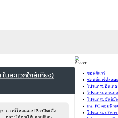
 ในละแวกใกล้เคียง)
ซอฟต์แวร์
ซอฟต์แวร์ทั้งหม
โปรแกรมอินเทอร
โปรแกรมส่วนบุ
โปรแกรมมัลติมีเ
เกม PC คอมพิวเต
ดาวน์โหลดแอป BeeChat สื่อ
587
โปรแกรมบริหารธ
กลางให้คุณได้แลกเปลี่ยน