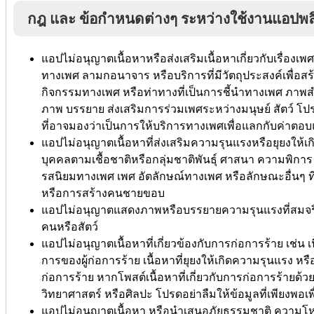
กฎ และ ข้อกำหนดต่างๆ ระหว่างใช้งานแอปพล
แอปไม่อนุญาตเนื้อหาหรือส่งเสริมเนื้อหาเกี่ยวกับเรื่องเพ
ทางเพศ ลามกอนาจาร หรือบริการที่มีวัตถุประสงค์เพื่
กิจกรรมทางเพศ หรือท่าทางที่เป็นการชี้นำทางเพศ ภาพส
ภาพ บรรยาย ส่งเสริมการร่วมเพศระหว่างมนุษย์ สัตว์ โป
ที่อาจมองว่าเป็นการให้บริการทางเพศเพื่อแลกกับค่าตอ
แอปไม่อนุญาตเนื้อหาที่ส่งเสริมความรุนแรงหรือยุยงให้เ
บุคคลตามเชื้อชาติหรือกลุ่มชาติพันธุ์ ศาสนา ความพิกา
รสนิยมทางเพศ เพศ อัตลักษณ์ทางเพศ หรือลักษณะอื่นๆ ที่
หรือการสร้างคนชายขอบ
แอปไม่อนุญาตแสดงภาพหรือบรรยายความรุนแรงที่สมจริง
คนหรือสัตว์
แอปไม่อนุญาตเนื้อหาที่เกี่ยวข้องกับการก่อการร้าย เช่น 
การของผู้ก่อการร้าย เนื้อหาที่ยุยงให้เกิดความรุนแรง หร
ก่อการร้าย หากโพสต์เนื้อหาที่เกี่ยวกับการก่อการร้ายด
วิทยาศาสตร์ หรือศิลปะ โปรดอย่าลืมให้ข้อมูลที่เพียงพอเพื
แอปไม่อนุญาตเนื้อหา หรือนำเสนอภัยธรรมชาติ ความโ