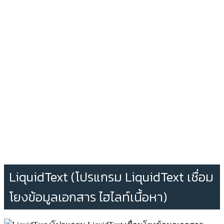
LiquidText (โปรแกรม LiquidText เชื่อม
โยงข้อมูลเอกสาร ไฮไลท์เนื้อหา)