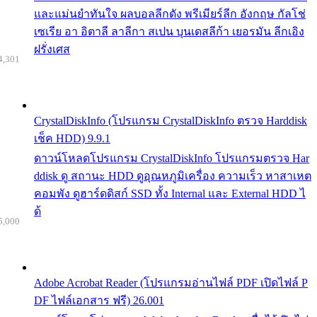
และแม่นยำทันใจ ผลบอลลีกดัง พรีเมียร์ลีก อังกฤษ กัลโช่
เซเรีย อา อิตาลี ลาลีกา สเปน บุนเดสลีก้า เยอรมัน ลีกเอิง
ฝรั่งเศส
4,301
CrystalDiskInfo (โปรแกรม CrystalDiskInfo ตรวจ Harddisk
เช็ค HDD) 9.9.1
ดาวน์โหลดโปรแกรม CrystalDiskInfo โปรแกรมตรวจ Har
ddisk ดู สถานะ HDD ดูอุณหภูมิเครื่อง ความเร็ว หาสาเหต
คอมพัง ดูฮาร์ดดิสก์ SSD ทั้ง Internal และ External HDD ไ
ด้
5,000
Adobe Acrobat Reader (โปรแกรมอ่านไฟล์ PDF เปิดไฟล์ P
DF ไฟล์เอกสาร ฟรี) 26.001