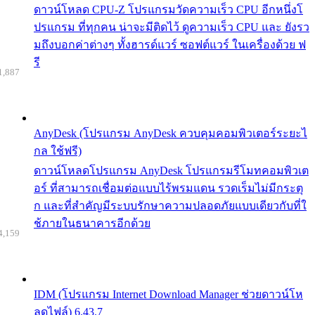
ดาวน์โหลด CPU-Z โปรแกรมวัดความเร็ว CPU อีกหนึ่งโ
ปรแกรม ที่ทุกคน น่าจะมีติดไว้ ดูความเร็ว CPU และ ยังรว
มถึงบอกค่าต่างๆ ทั้งฮารด์แวร์ ซอฟต์แวร์ ในเครื่องด้วย ฟ
รี
1,887
AnyDesk (โปรแกรม AnyDesk ควบคุมคอมพิวเตอร์ระยะไ
กล ใช้ฟรี)
ดาวน์โหลดโปรแกรม AnyDesk โปรแกรมรีโมทคอมพิวเต
อร์ ที่สามารถเชื่อมต่อแบบไร้พรมแดน รวดเร็มไม่มีกระตุ
ก และที่สำคัญมีระบบรักษาความปลอดภัยแบบเดียวกับที่ใ
ช้ภายในธนาคารอีกด้วย
4,159
IDM (โปรแกรม Internet Download Manager ช่วยดาวน์โห
ลดไฟล์) 6.43.7