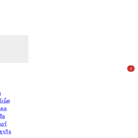
4
ด
์เน็ต
คคล
ดีย
อร์
ุรกิจ