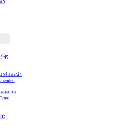
ษา
์ฟรี
แวร์แนะนำ
mended
ตลอดกาล
 Fame
re