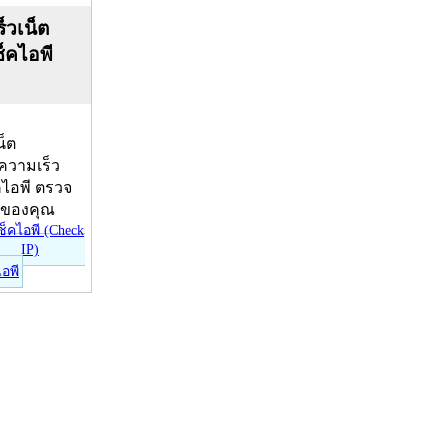
็วเน็ต
ช็คไอพี
น็ต
บความเร็ว
คไอพี ตรวจ
ีของคุณ
ไอพี