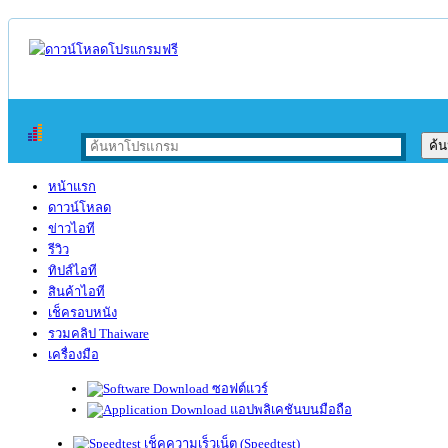
หน้าแรก
ดาวน์โหลด
ข่าวไอที
รีวิว
ทิปส์ไอที
สินค้าไอที
เช็ครอบหนัง
รวมคลิป Thaiware
เครื่องมือ
ซอฟต์แวร์
แอปพลิเคชันบนมือถือ
เช็คความเร็วเน็ต (Speedtest)