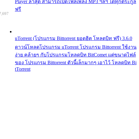
Player ล่าสุด สามารถเปิดไฟล์เพลง MP3 ฯลฯ ได้ทุกตระกูล
ฟรี
7,697
uTorrent (โปรแกรม Bittorrent ยอดฮิต โหลดบิท ฟรี) 3.6.0
ดาวน์โหลดโปรแกรม uTorrent โปรแกรม Bittorrent ใช้งาน
ง่าย คล้ายๆ กับโปรแกรมโหลดบิท BitComet แต่ขนาดไฟล์
ของ โปรแกรม Bittorrent ตัวนี้เล็กมากๆ เอาไว้ โหลดบิท Bi
tTorrent