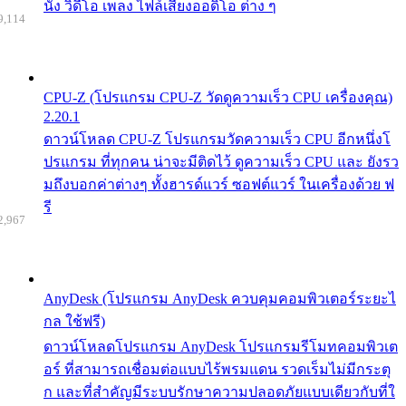
นัง วิดีโอ เพลง ไฟล์เสียงออดิโอ ต่าง ๆ
9,114
CPU-Z (โปรแกรม CPU-Z วัดดูความเร็ว CPU เครื่องคุณ)
2.20.1
ดาวน์โหลด CPU-Z โปรแกรมวัดความเร็ว CPU อีกหนึ่งโ
ปรแกรม ที่ทุกคน น่าจะมีติดไว้ ดูความเร็ว CPU และ ยังรว
มถึงบอกค่าต่างๆ ทั้งฮารด์แวร์ ซอฟต์แวร์ ในเครื่องด้วย ฟ
รี
2,967
AnyDesk (โปรแกรม AnyDesk ควบคุมคอมพิวเตอร์ระยะไ
กล ใช้ฟรี)
ดาวน์โหลดโปรแกรม AnyDesk โปรแกรมรีโมทคอมพิวเต
อร์ ที่สามารถเชื่อมต่อแบบไร้พรมแดน รวดเร็มไม่มีกระตุ
ก และที่สำคัญมีระบบรักษาความปลอดภัยแบบเดียวกับที่ใ