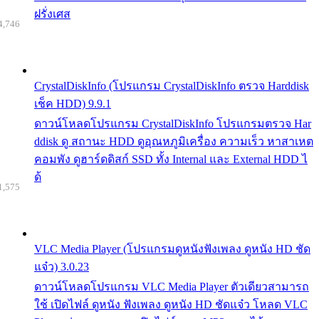
ฝรั่งเศส
4,746
CrystalDiskInfo (โปรแกรม CrystalDiskInfo ตรวจ Harddisk
เช็ค HDD) 9.9.1
ดาวน์โหลดโปรแกรม CrystalDiskInfo โปรแกรมตรวจ Har
ddisk ดู สถานะ HDD ดูอุณหภูมิเครื่อง ความเร็ว หาสาเหต
คอมพัง ดูฮาร์ดดิสก์ SSD ทั้ง Internal และ External HDD ไ
ด้
1,575
VLC Media Player (โปรแกรมดูหนังฟังเพลง ดูหนัง HD ชัด
แจ๋ว) 3.0.23
ดาวน์โหลดโปรแกรม VLC Media Player ตัวเดียวสามารถ
ใช้ เปิดไฟล์ ดูหนัง ฟังเพลง ดูหนัง HD ชัดแจ๋ว โหลด VLC