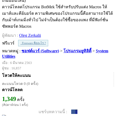
ดาวน์โหลดโปรแกรม BotMek ใช้สำหรับปรับแต่ง Macros ให้
เมาส์และคีย์บอร์ด ความพิเศษของโปรแกรมนี้คือสามารถใช้ได้
กับเม้าท์เกมมิ่งทั่วไป ไม่จำเป็นต้องใช้ซื้อของแพง ที่มีฟังก์ชั่น
ซัพพอร์ต Macros
ผู้พัฒนา :
Oleg Zerkalii
ฟรีแวร์
Freeware คืออะไร ?
หมวดหมู่ :
ซอฟต์แวร์ (Software)
>
โปรแกรมยูทิลิตี้
>
System
Utilities
เมื่อ : 6 มีนาคม 2563
ผู้ชม : 16,857
โหวตให้คะแนน
คะแนนโหวต 0 (0 ครั้ง)
ดาวน์โหลด
1,349
ครั้ง
(สัปดาห์ก่อน 1 ครั้ง)
แชร์บทความนี้ :
0