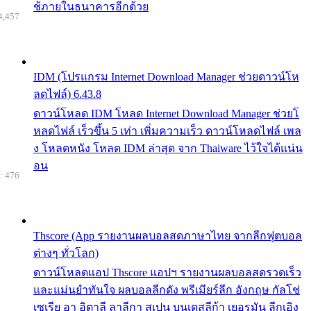
ช้ภายในธนาคารอีกด้วย
4,457
IDM (โปรแกรม Internet Download Manager ช่วยดาวน์โห
ลดไฟล์) 6.43.8
ดาวน์โหลด IDM โหลด Internet Download Manager ช่วยโ
หลดไฟล์ เร็วขึ้น 5 เท่า เพิ่มความเร็ว ดาวน์โหลดไฟล์ เพล
ง โหลดหนัง โหลด IDM ล่าสุด จาก Thaiware ไว้ใจได้แน่น
อน
: 476
Thscore (App รายงานผลบอลสดภาษาไทย จากลีกฟุตบอล
ต่างๆ ทั่วโลก)
ดาวน์โหลดแอป Thscore แอปฯ รายงานผลบอลสดรวดเร็ว
และแม่นยำทันใจ ผลบอลลีกดัง พรีเมียร์ลีก อังกฤษ กัลโช่
เซเรีย อา อิตาลี ลาลีกา สเปน บุนเดสลีก้า เยอรมัน ลีกเอิง