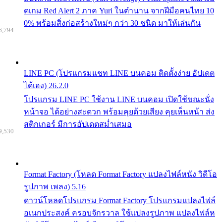
ดเกม Red Alert 2 ภาค Yuri ในตำนาน จากฝีมือคนไทย 10
0% พร้อมสิ่งก่อสร้างใหม่ๆ กว่า 30 ชนิด มาให้เล่นกัน
6,794
LINE PC (โปรแกรมแชท LINE บนคอม ติดตั้งง่าย อัปเดต
ได้เอง) 26.2.0
โปรแกรม LINE PC ใช้งาน LINE บนคอม เปิดใช้ขณะนั่ง
หน้าจอ ได้อย่างสะดวก พร้อมคุยด้วยเสียง คุยเห็นหน้า ส่ง
สติกเกอร์ มีการอัปเดตสม่ำเสมอ
9,530
Format Factory (โหลด Format Factory แปลงไฟล์หนัง วิดีโอ
รูปภาพ เพลง) 5.16
ดาวน์โหลดโปรแกรม Format Factory โปรแกรมแปลงไฟล์
อเนกประสงค์ ครอบจักรวาล ใช้แปลงรูปภาพ แปลงไฟล์ห