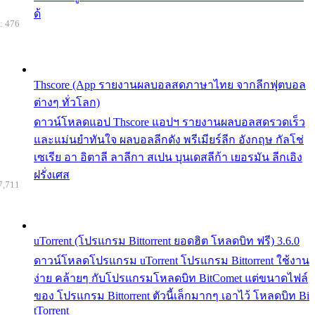
ด้
: 476
Thscore (App รายงานผลบอลสดภาษาไทย จากลีกฟุตบอล
ต่างๆ ทั่วโลก)
ดาวน์โหลดแอป Thscore แอปฯ รายงานผลบอลสดรวดเร็ว
และแม่นยำทันใจ ผลบอลลีกดัง พรีเมียร์ลีก อังกฤษ กัลโช่
เซเรีย อา อิตาลี ลาลีกา สเปน บุนเดสลีก้า เยอรมัน ลีกเอิง
ฝรั่งเศส
7,711
uTorrent (โปรแกรม Bittorrent ยอดฮิต โหลดบิท ฟรี) 3.6.0
ดาวน์โหลดโปรแกรม uTorrent โปรแกรม Bittorrent ใช้งาน
ง่าย คล้ายๆ กับโปรแกรมโหลดบิท BitComet แต่ขนาดไฟล์
ของ โปรแกรม Bittorrent ตัวนี้เล็กมากๆ เอาไว้ โหลดบิท Bi
tTorrent