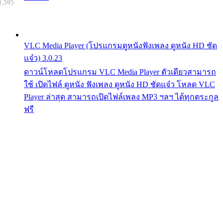
1,595
VLC Media Player (โปรแกรมดูหนังฟังเพลง ดูหนัง HD ชัด
แจ๋ว) 3.0.23
ดาวน์โหลดโปรแกรม VLC Media Player ตัวเดียวสามารถ
ใช้ เปิดไฟล์ ดูหนัง ฟังเพลง ดูหนัง HD ชัดแจ๋ว โหลด VLC
Player ล่าสุด สามารถเปิดไฟล์เพลง MP3 ฯลฯ ได้ทุกตระกูล
ฟรี