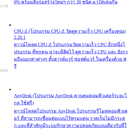
0% พร้อมสิ่งก่อสร้างใหม่ๆ กว่า 30 ชนิด มาให้เล่นกัน
9,139
CPU-Z (โปรแกรม CPU-Z วัดดูความเร็ว CPU เครื่องคุณ)
2.20.1
ดาวน์โหลด CPU-Z โปรแกรมวัดความเร็ว CPU อีกหนึ่งโ
ปรแกรม ที่ทุกคน น่าจะมีติดไว้ ดูความเร็ว CPU และ ยังรว
มถึงบอกค่าต่างๆ ทั้งฮารด์แวร์ ซอฟต์แวร์ ในเครื่องด้วย ฟ
รี
3,045
AnyDesk (โปรแกรม AnyDesk ควบคุมคอมพิวเตอร์ระยะไ
กล ใช้ฟรี)
ดาวน์โหลดโปรแกรม AnyDesk โปรแกรมรีโมทคอมพิวเต
อร์ ที่สามารถเชื่อมต่อแบบไร้พรมแดน รวดเร็มไม่มีกระตุ
ก และที่สำคัญมีระบบรักษาความปลอดภัยแบบเดียวกับที่ใ