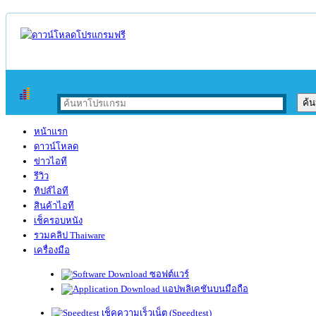
หน้าแรก
ดาวน์โหลด
ข่าวไอที
รีวิว
ทิปส์ไอที
สินค้าไอที
เช็ครอบหนัง
รวมคลิป Thaiware
เครื่องมือ
ซอฟต์แวร์
แอปพลิเคชันบนมือถือ
เช็คความเร็วเน็ต (Speedtest)