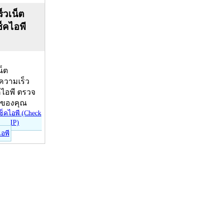
็วเน็ต
ช็คไอพี
น็ต
บความเร็ว
คไอพี ตรวจ
ีของคุณ
ไอพี