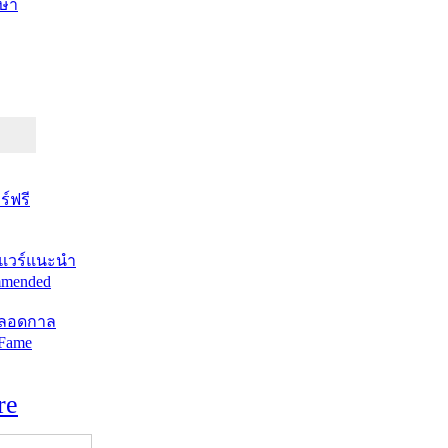
ษา
์ฟรี
แวร์แนะนำ
mended
ตลอดกาล
 Fame
re