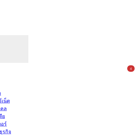
4
ด
์เน็ต
คคล
ดีย
อร์
ุรกิจ