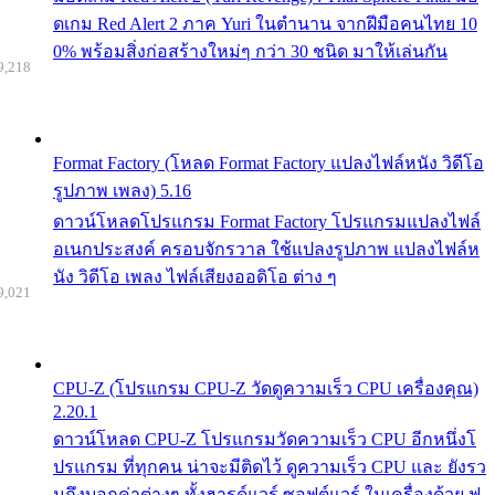
ดเกม Red Alert 2 ภาค Yuri ในตำนาน จากฝีมือคนไทย 10
0% พร้อมสิ่งก่อสร้างใหม่ๆ กว่า 30 ชนิด มาให้เล่นกัน
9,218
Format Factory (โหลด Format Factory แปลงไฟล์หนัง วิดีโอ
รูปภาพ เพลง) 5.16
ดาวน์โหลดโปรแกรม Format Factory โปรแกรมแปลงไฟล์
อเนกประสงค์ ครอบจักรวาล ใช้แปลงรูปภาพ แปลงไฟล์ห
นัง วิดีโอ เพลง ไฟล์เสียงออดิโอ ต่าง ๆ
9,021
CPU-Z (โปรแกรม CPU-Z วัดดูความเร็ว CPU เครื่องคุณ)
2.20.1
ดาวน์โหลด CPU-Z โปรแกรมวัดความเร็ว CPU อีกหนึ่งโ
ปรแกรม ที่ทุกคน น่าจะมีติดไว้ ดูความเร็ว CPU และ ยังรว
มถึงบอกค่าต่างๆ ทั้งฮารด์แวร์ ซอฟต์แวร์ ในเครื่องด้วย ฟ