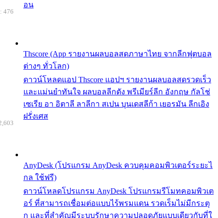
อน
: 476
Thscore (App รายงานผลบอลสดภาษาไทย จากลีกฟุตบอล
ต่างๆ ทั่วโลก)
ดาวน์โหลดแอป Thscore แอปฯ รายงานผลบอลสดรวดเร็ว
และแม่นยำทันใจ ผลบอลลีกดัง พรีเมียร์ลีก อังกฤษ กัลโช่
เซเรีย อา อิตาลี ลาลีกา สเปน บุนเดสลีก้า เยอรมัน ลีกเอิง
ฝรั่งเศส
2,603
AnyDesk (โปรแกรม AnyDesk ควบคุมคอมพิวเตอร์ระยะไ
กล ใช้ฟรี)
ดาวน์โหลดโปรแกรม AnyDesk โปรแกรมรีโมทคอมพิวเต
อร์ ที่สามารถเชื่อมต่อแบบไร้พรมแดน รวดเร็มไม่มีกระตุ
ก และที่สำคัญมีระบบรักษาความปลอดภัยแบบเดียวกับที่ใ