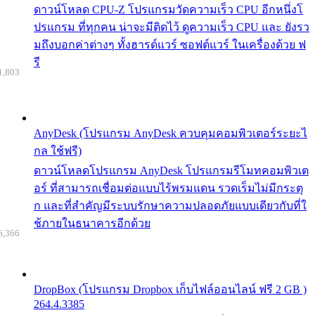
ดาวน์โหลด CPU-Z โปรแกรมวัดความเร็ว CPU อีกหนึ่งโ
ปรแกรม ที่ทุกคน น่าจะมีติดไว้ ดูความเร็ว CPU และ ยังรว
มถึงบอกค่าต่างๆ ทั้งฮารด์แวร์ ซอฟต์แวร์ ในเครื่องด้วย ฟ
รี
1,803
AnyDesk (โปรแกรม AnyDesk ควบคุมคอมพิวเตอร์ระยะไ
กล ใช้ฟรี)
ดาวน์โหลดโปรแกรม AnyDesk โปรแกรมรีโมทคอมพิวเต
อร์ ที่สามารถเชื่อมต่อแบบไร้พรมแดน รวดเร็มไม่มีกระตุ
ก และที่สำคัญมีระบบรักษาความปลอดภัยแบบเดียวกับที่ใ
ช้ภายในธนาคารอีกด้วย
6,366
DropBox (โปรแกรม Dropbox เก็บไฟล์ออนไลน์ ฟรี 2 GB )
264.4.3385