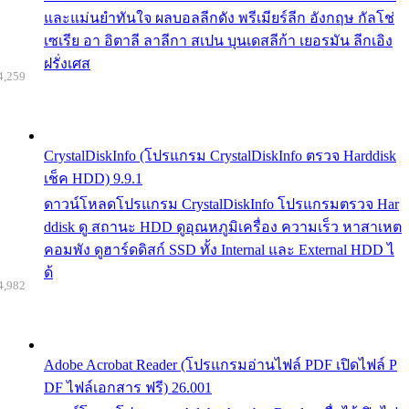
และแม่นยำทันใจ ผลบอลลีกดัง พรีเมียร์ลีก อังกฤษ กัลโช่
เซเรีย อา อิตาลี ลาลีกา สเปน บุนเดสลีก้า เยอรมัน ลีกเอิง
ฝรั่งเศส
4,259
CrystalDiskInfo (โปรแกรม CrystalDiskInfo ตรวจ Harddisk
เช็ค HDD) 9.9.1
ดาวน์โหลดโปรแกรม CrystalDiskInfo โปรแกรมตรวจ Har
ddisk ดู สถานะ HDD ดูอุณหภูมิเครื่อง ความเร็ว หาสาเหต
คอมพัง ดูฮาร์ดดิสก์ SSD ทั้ง Internal และ External HDD ไ
ด้
4,982
Adobe Acrobat Reader (โปรแกรมอ่านไฟล์ PDF เปิดไฟล์ P
DF ไฟล์เอกสาร ฟรี) 26.001