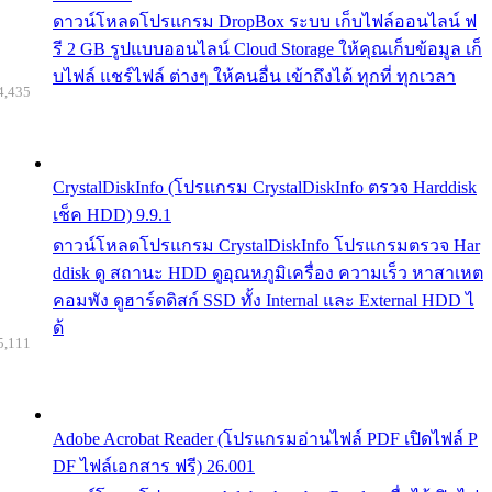
ดาวน์โหลดโปรแกรม DropBox ระบบ เก็บไฟล์ออนไลน์ ฟ
รี 2 GB รูปแบบออนไลน์ Cloud Storage ให้คุณเก็บข้อมูล เก็
บไฟล์ แชร์ไฟล์ ต่างๆ ให้คนอื่น เข้าถึงได้ ทุกที่ ทุกเวลา
4,435
CrystalDiskInfo (โปรแกรม CrystalDiskInfo ตรวจ Harddisk
เช็ค HDD) 9.9.1
ดาวน์โหลดโปรแกรม CrystalDiskInfo โปรแกรมตรวจ Har
ddisk ดู สถานะ HDD ดูอุณหภูมิเครื่อง ความเร็ว หาสาเหต
คอมพัง ดูฮาร์ดดิสก์ SSD ทั้ง Internal และ External HDD ไ
ด้
5,111
Adobe Acrobat Reader (โปรแกรมอ่านไฟล์ PDF เปิดไฟล์ P
DF ไฟล์เอกสาร ฟรี) 26.001