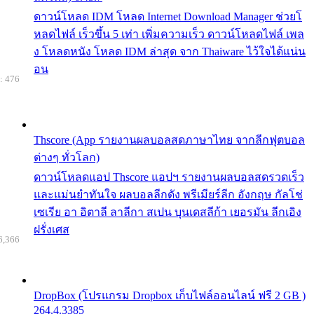
ดาวน์โหลด IDM โหลด Internet Download Manager ช่วยโ
หลดไฟล์ เร็วขึ้น 5 เท่า เพิ่มความเร็ว ดาวน์โหลดไฟล์ เพล
ง โหลดหนัง โหลด IDM ล่าสุด จาก Thaiware ไว้ใจได้แน่น
อน
: 476
Thscore (App รายงานผลบอลสดภาษาไทย จากลีกฟุตบอล
ต่างๆ ทั่วโลก)
ดาวน์โหลดแอป Thscore แอปฯ รายงานผลบอลสดรวดเร็ว
และแม่นยำทันใจ ผลบอลลีกดัง พรีเมียร์ลีก อังกฤษ กัลโช่
เซเรีย อา อิตาลี ลาลีกา สเปน บุนเดสลีก้า เยอรมัน ลีกเอิง
ฝรั่งเศส
6,366
DropBox (โปรแกรม Dropbox เก็บไฟล์ออนไลน์ ฟรี 2 GB )
264.4.3385