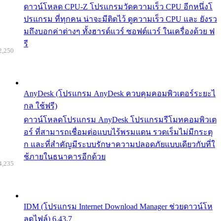
ดาวน์โหลด CPU-Z โปรแกรมวัดความเร็ว CPU อีกหนึ่งโ
ปรแกรม ที่ทุกคน น่าจะมีติดไว้ ดูความเร็ว CPU และ ยังรว
มถึงบอกค่าต่างๆ ทั้งฮารด์แวร์ ซอฟต์แวร์ ในเครื่องด้วย ฟ
รี
2,250
AnyDesk (โปรแกรม AnyDesk ควบคุมคอมพิวเตอร์ระยะไ
กล ใช้ฟรี)
ดาวน์โหลดโปรแกรม AnyDesk โปรแกรมรีโมทคอมพิวเต
อร์ ที่สามารถเชื่อมต่อแบบไร้พรมแดน รวดเร็มไม่มีกระตุ
ก และที่สำคัญมีระบบรักษาความปลอดภัยแบบเดียวกับที่ใ
ช้ภายในธนาคารอีกด้วย
4,235
IDM (โปรแกรม Internet Download Manager ช่วยดาวน์โห
ลดไฟล์) 6.43.7