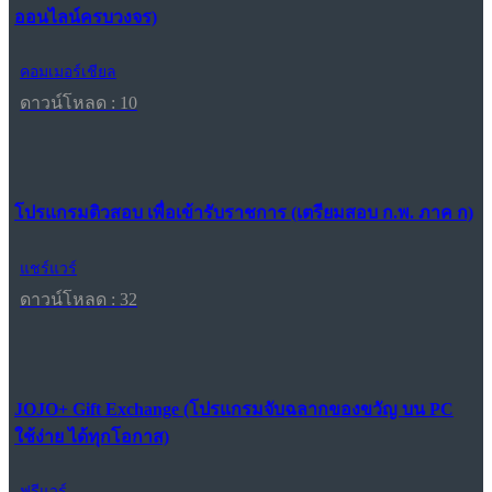
ออนไลน์ครบวงจร)
คอมเมอร์เชียล
ดาวน์โหลด : 10
โปรแกรมติวสอบ เพื่อเข้ารับราชการ (เตรียมสอบ ก.พ. ภาค ก)
แชร์แวร์
ดาวน์โหลด : 32
JOJO+ Gift Exchange (โปรแกรมจับฉลากของขวัญ บน PC
ใช้ง่าย ได้ทุกโอกาส)
ฟรีแวร์