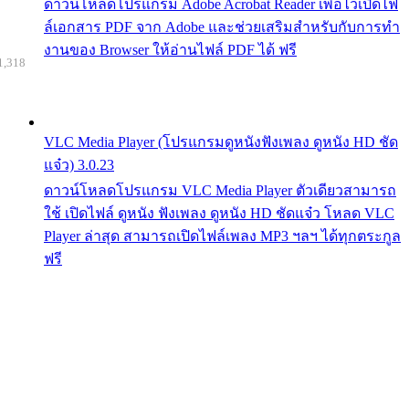
ดาวน์โหลดโปรแกรม Adobe Acrobat Reader เพื่อไว้เปิดไฟ
ล์เอกสาร PDF จาก Adobe และช่วยเสริมสำหรับกับการทำ
งานของ Browser ให้อ่านไฟล์ PDF ได้ ฟรี
1,318
VLC Media Player (โปรแกรมดูหนังฟังเพลง ดูหนัง HD ชัด
แจ๋ว) 3.0.23
ดาวน์โหลดโปรแกรม VLC Media Player ตัวเดียวสามารถ
ใช้ เปิดไฟล์ ดูหนัง ฟังเพลง ดูหนัง HD ชัดแจ๋ว โหลด VLC
Player ล่าสุด สามารถเปิดไฟล์เพลง MP3 ฯลฯ ได้ทุกตระกูล
ฟรี