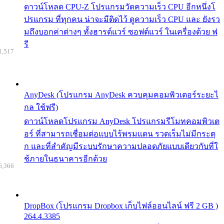
ดาวน์โหลด CPU-Z โปรแกรมวัดความเร็ว CPU อีกหนึ่งโ
ปรแกรม ที่ทุกคน น่าจะมีติดไว้ ดูความเร็ว CPU และ ยังรว
มถึงบอกค่าต่างๆ ทั้งฮารด์แวร์ ซอฟต์แวร์ ในเครื่องด้วย ฟ
รี
1,517
AnyDesk (โปรแกรม AnyDesk ควบคุมคอมพิวเตอร์ระยะไ
กล ใช้ฟรี)
ดาวน์โหลดโปรแกรม AnyDesk โปรแกรมรีโมทคอมพิวเต
อร์ ที่สามารถเชื่อมต่อแบบไร้พรมแดน รวดเร็มไม่มีกระตุ
ก และที่สำคัญมีระบบรักษาความปลอดภัยแบบเดียวกับที่ใ
ช้ภายในธนาคารอีกด้วย
6,366
DropBox (โปรแกรม Dropbox เก็บไฟล์ออนไลน์ ฟรี 2 GB )
264.4.3385