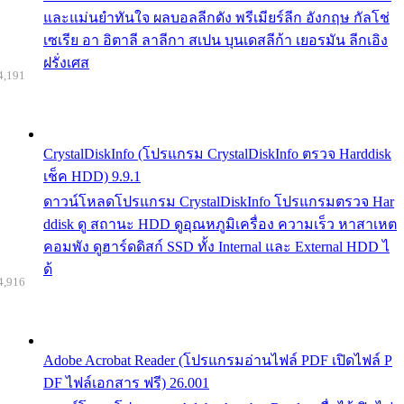
และแม่นยำทันใจ ผลบอลลีกดัง พรีเมียร์ลีก อังกฤษ กัลโช่
เซเรีย อา อิตาลี ลาลีกา สเปน บุนเดสลีก้า เยอรมัน ลีกเอิง
ฝรั่งเศส
4,191
CrystalDiskInfo (โปรแกรม CrystalDiskInfo ตรวจ Harddisk
เช็ค HDD) 9.9.1
ดาวน์โหลดโปรแกรม CrystalDiskInfo โปรแกรมตรวจ Har
ddisk ดู สถานะ HDD ดูอุณหภูมิเครื่อง ความเร็ว หาสาเหต
คอมพัง ดูฮาร์ดดิสก์ SSD ทั้ง Internal และ External HDD ไ
ด้
4,916
Adobe Acrobat Reader (โปรแกรมอ่านไฟล์ PDF เปิดไฟล์ P
DF ไฟล์เอกสาร ฟรี) 26.001