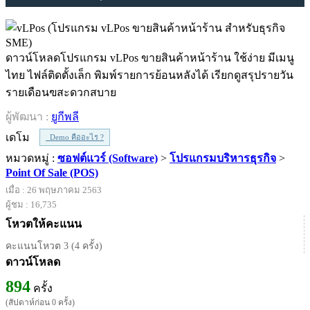
ดาวน์โหลดโปรแกรม vLPos ขายสินค้าหน้าร้าน ใช้ง่าย มีเมนู
ไทย ไฟล์ติดตั้งเล็ก พิมพ์รายการย้อนหลังได้ เรียกดูสรุปรายวัน
รายเดือนฃสะดวกสบาย
ผู้พัฒนา :
ยูกีพลี
เดโม
Demo คืออะไร ?
หมวดหมู่ :
ซอฟต์แวร์ (Software)
>
โปรแกรมบริหารธุรกิจ
>
Point Of Sale (POS)
เมื่อ : 26 พฤษภาคม 2563
ผู้ชม : 16,735
โหวตให้คะแนน
คะแนนโหวต 3 (4 ครั้ง)
ดาวน์โหลด
894
ครั้ง
(สัปดาห์ก่อน 0 ครั้ง)