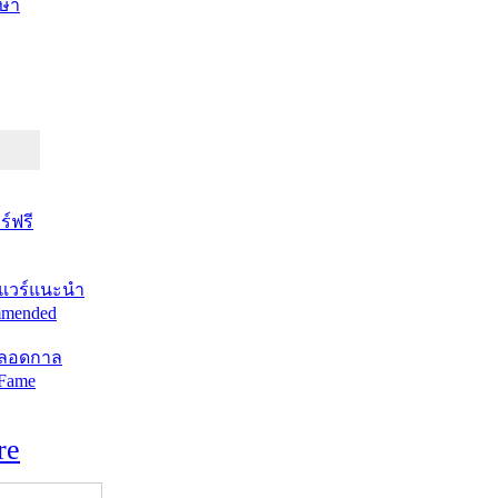
ษา
์ฟรี
แวร์แนะนำ
mended
ตลอดกาล
 Fame
re