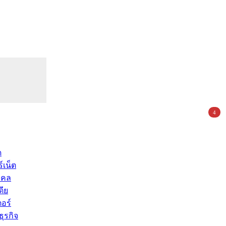
4
ด
์เน็ต
คคล
ดีย
อร์
ุรกิจ