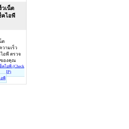
็วเน็ต
ช็คไอพี
น็ต
บความเร็ว
คไอพี ตรวจ
ีของคุณ
ไอพี