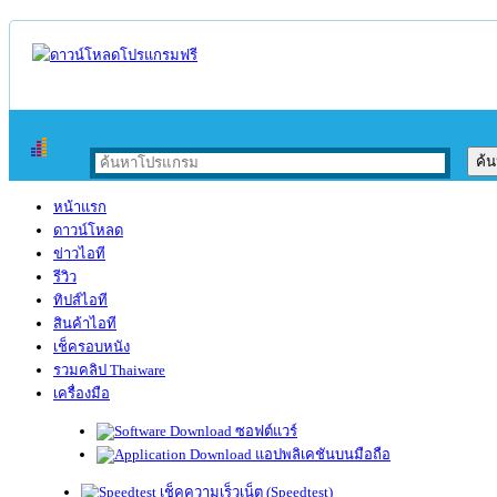
หน้าแรก
ดาวน์โหลด
ข่าวไอที
รีวิว
ทิปส์ไอที
สินค้าไอที
เช็ครอบหนัง
รวมคลิป Thaiware
เครื่องมือ
ซอฟต์แวร์
แอปพลิเคชันบนมือถือ
เช็คความเร็วเน็ต (Speedtest)