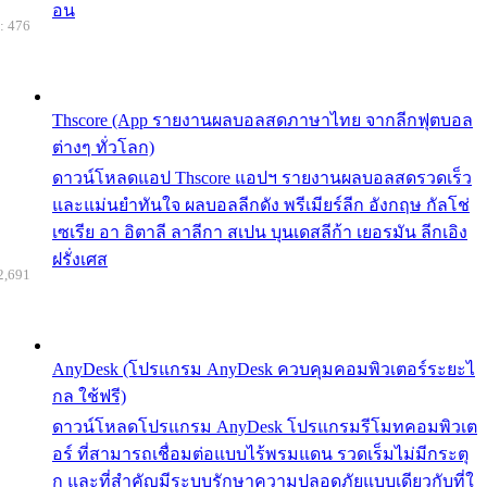
อน
: 476
Thscore (App รายงานผลบอลสดภาษาไทย จากลีกฟุตบอล
ต่างๆ ทั่วโลก)
ดาวน์โหลดแอป Thscore แอปฯ รายงานผลบอลสดรวดเร็ว
และแม่นยำทันใจ ผลบอลลีกดัง พรีเมียร์ลีก อังกฤษ กัลโช่
เซเรีย อา อิตาลี ลาลีกา สเปน บุนเดสลีก้า เยอรมัน ลีกเอิง
ฝรั่งเศส
2,691
AnyDesk (โปรแกรม AnyDesk ควบคุมคอมพิวเตอร์ระยะไ
กล ใช้ฟรี)
ดาวน์โหลดโปรแกรม AnyDesk โปรแกรมรีโมทคอมพิวเต
อร์ ที่สามารถเชื่อมต่อแบบไร้พรมแดน รวดเร็มไม่มีกระตุ
ก และที่สำคัญมีระบบรักษาความปลอดภัยแบบเดียวกับที่ใ