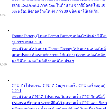
ดเกม Red Alert 2 ภาค Yuri ในตำนาน จากฝีมือคนไทย 10
0% พร้อมสิ่งก่อสร้างใหม่ๆ กว่า 30 ชนิด มาให้เล่นกัน
9,307
Format Factory (โหลด Format Factory แปลงไฟล์หนัง วิดีโอ
รูปภาพ เพลง) 5.16
ดาวน์โหลดโปรแกรม Format Factory โปรแกรมแปลงไฟล์
อเนกประสงค์ ครอบจักรวาล ใช้แปลงรูปภาพ แปลงไฟล์ห
นัง วิดีโอ เพลง ไฟล์เสียงออดิโอ ต่าง ๆ
9,060
CPU-Z (โปรแกรม CPU-Z วัดดูความเร็ว CPU เครื่องคุณ)
2.20.1
ดาวน์โหลด CPU-Z โปรแกรมวัดความเร็ว CPU อีกหนึ่งโ
ปรแกรม ที่ทุกคน น่าจะมีติดไว้ ดูความเร็ว CPU และ ยังรว
มถึงบอกค่าต่างๆ ทั้งฮารด์แวร์ ซอฟต์แวร์ ในเครื่องด้วย ฟ