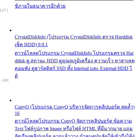
ช้ภายในธนาคารอีกด้วย
4,671
CrystalDiskInfo (โปรแกรม CrystalDiskInfo ตรวจ Harddisk
เช็ค HDD) 9.9.1
ดาวน์โหลดโปรแกรม CrystalDiskInfo โปรแกรมตรวจ Har
ddisk ดู สถานะ HDD ดูอุณหภูมิเครื่อง ความเร็ว หาสาเหต
คอมพัง ดูฮาร์ดดิสก์ SSD ทั้ง Internal และ External HDD ไ
ด้
: 498
CopyQ (โปรแกรม CopyQ บริหารจัดการคลิปบอร์ด สุดล้ำ)
16
ดาวน์โหลดโปรแกรม CopyQ จัดการคลิปบอร์ด ข้อความ
Text ไฟล์รูปภาพ Image หรือไฟล์ HTML ที่มีมากมาย แถม
จัดเรียงคลิปบอร์ด ลากแล้ววาง กำหนดปุ่มลัดให้เข้าถึงได้ง่