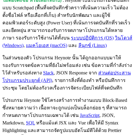
ไม่ต้องตั้งชื่อ หรือเลือกที่เก็บ)
: Heynote เป็นโปรแกรมจดบันทึก
แบบ Scratchpad (พื้นที่จดบันทึกชั่วคราวที่เน้นความเร็ว ไม่ต้อง
ตั้งชื่อไฟล์ หรือเลือกที่เก็บ) สำหรับนักพัฒนา และผู้ใช้
คอมพิวเตอร์ระดับสูง (Power User) ที่เน้นการจดบันทึกที่รวดเร็ว
และยืดหยุ่น สามารถรองรับการจดภาษาโปรแกรมได้หลาย
ภาษา รองรับการใช้งานได้ทั้งบน
ระบบปฏิบัติการ (OS)
วินโดวส์
(Windows)
,
แมคโอเอส (macOS)
และ
ลีนุกซ์ (Linux)
ในส่วนของตัว โปรแกรม Heynote นั้น ได้ถูกออกแบบมาให้
รองรับการจดข้อความที่ยังไม่พร้อมส่ง เช่น ข้อความที่กำลังร่าง
ไว้สำหรับรอส่งทาง
Slack
, JSON Response จาก
ส่วนต่อประสาน
โปรแกรมประยุกต์ (API)
, รายการสิ่งที่ต้องทำ หรือบันทึกการ
ประชุม โดยไม่ต้องกังวลเรื่องการจัดระเบียบไฟล์ที่จดบันทึก
โปรแกรม Heynote ใช้โครงสร้างการทำงานแบบ Block-Based
ซึ่งหมายความว่า เนื้อหาจะถูกแบ่งเป็นบล็อกย่อย ๆ ที่สามารถ
กำหนดภาษาโปรแกรมเฉพาะได้ เช่น
JavaScript
, JSON,
Markdown,
SQL
หรือแม้แต่ JSX และ Vue เพื่อให้มี Syntax
Highlighting และสามารถจัดรูปแบบอัตโนมัติได้ด้วย Prettier