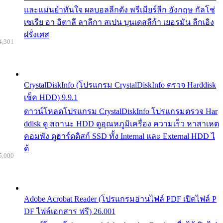
และแม่นยำทันใจ ผลบอลลีกดัง พรีเมียร์ลีก อังกฤษ กัลโช่
เซเรีย อา อิตาลี ลาลีกา สเปน บุนเดสลีก้า เยอรมัน ลีกเอิง
ฝรั่งเศส
4,301
CrystalDiskInfo (โปรแกรม CrystalDiskInfo ตรวจ Harddisk
เช็ค HDD) 9.9.1
ดาวน์โหลดโปรแกรม CrystalDiskInfo โปรแกรมตรวจ Har
ddisk ดู สถานะ HDD ดูอุณหภูมิเครื่อง ความเร็ว หาสาเหต
คอมพัง ดูฮาร์ดดิสก์ SSD ทั้ง Internal และ External HDD ไ
ด้
5,000
Adobe Acrobat Reader (โปรแกรมอ่านไฟล์ PDF เปิดไฟล์ P
DF ไฟล์เอกสาร ฟรี) 26.001