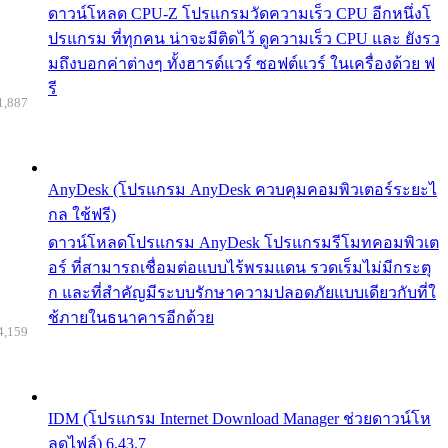
ดาวน์โหลด CPU-Z โปรแกรมวัดความเร็ว CPU อีกหนึ่งโ
ปรแกรม ที่ทุกคน น่าจะมีติดไว้ ดูความเร็ว CPU และ ยังรว
มถึงบอกค่าต่างๆ ทั้งฮารด์แวร์ ซอฟต์แวร์ ในเครื่องด้วย ฟ
รี
1,887
AnyDesk (โปรแกรม AnyDesk ควบคุมคอมพิวเตอร์ระยะไ
กล ใช้ฟรี)
ดาวน์โหลดโปรแกรม AnyDesk โปรแกรมรีโมทคอมพิวเต
อร์ ที่สามารถเชื่อมต่อแบบไร้พรมแดน รวดเร็มไม่มีกระตุ
ก และที่สำคัญมีระบบรักษาความปลอดภัยแบบเดียวกับที่ใ
ช้ภายในธนาคารอีกด้วย
4,159
IDM (โปรแกรม Internet Download Manager ช่วยดาวน์โห
ลดไฟล์) 6.43.7