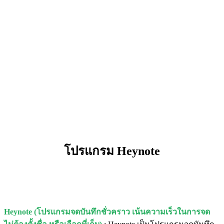
โปรแกรม Heynote
Heynote (โปรแกรมจดบันทึกชั่วคราว เน้นความเร็วในการจด