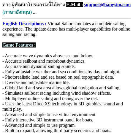
ทาง ผู้พัฒนาโปรแกรมนี้ได้ทาง
E-Mail :
support@hangsim.com
(ภาษาอังกฤษ)
...
English Descriptions :
Virtual Sailor simulates a complete sailing
experience. The update demo has multi-player capabilities for online
sailing and racing.
Game Features :
- Accurate wave dynamics above sea and below.
- Accurate sailboat and motorboat dynamics.
- Accurate and dynamic sailing sounds.
- Fully adjustable weather and sea conditions by day and night.
- Photorealistic land and sea based on real topographic data.
- Diverse and adjustable marine life.
- Global land and sea area allows global navigation and sailing.
- Simulates sailboat racing including wind shadow effects.
- Multiplayer online sailing and racing over the net.
- Uses the latest DirectX9 technology in 3D graphics, sound and
multi play.
- Advanced and simple to use virtual environment.
- Fully interactive 3D instrument panel for boats.
- Advanced and simple to use program.
- Built to expand, allowing third party sceneries and boats.