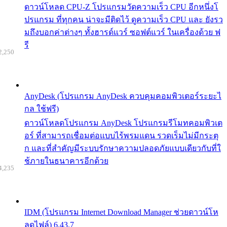
ดาวน์โหลด CPU-Z โปรแกรมวัดความเร็ว CPU อีกหนึ่งโ
ปรแกรม ที่ทุกคน น่าจะมีติดไว้ ดูความเร็ว CPU และ ยังรว
มถึงบอกค่าต่างๆ ทั้งฮารด์แวร์ ซอฟต์แวร์ ในเครื่องด้วย ฟ
รี
2,250
AnyDesk (โปรแกรม AnyDesk ควบคุมคอมพิวเตอร์ระยะไ
กล ใช้ฟรี)
ดาวน์โหลดโปรแกรม AnyDesk โปรแกรมรีโมทคอมพิวเต
อร์ ที่สามารถเชื่อมต่อแบบไร้พรมแดน รวดเร็มไม่มีกระตุ
ก และที่สำคัญมีระบบรักษาความปลอดภัยแบบเดียวกับที่ใ
ช้ภายในธนาคารอีกด้วย
4,235
IDM (โปรแกรม Internet Download Manager ช่วยดาวน์โห
ลดไฟล์) 6.43.7