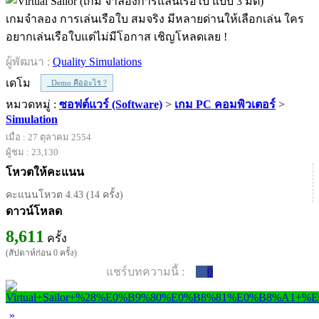
เกมจำลอง การเล่นเรือใบ สมจริง มีหลายด่านให้เลือกเล่น ใคร
อยากเล่นเรือใบแต่ไม่มีโอกาส เชิญโหลดเลย !
ผู้พัฒนา :
Quality Simulations
เดโม
Demo คืออะไร ?
หมวดหมู่ :
ซอฟต์แวร์ (Software)
>
เกม PC คอมพิวเตอร์
>
Simulation
เมื่อ : 27 ตุลาคม 2554
ผู้ชม : 23,130
โหวตให้คะแนน
คะแนนโหวต 4.43 (14 ครั้ง)
ดาวน์โหลด
8,611
ครั้ง
(สัปดาห์ก่อน 0 ครั้ง)
แชร์บทความนี้ :
0
»