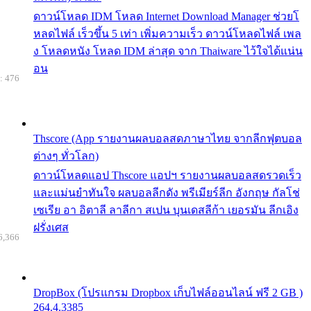
ดาวน์โหลด IDM โหลด Internet Download Manager ช่วยโ
หลดไฟล์ เร็วขึ้น 5 เท่า เพิ่มความเร็ว ดาวน์โหลดไฟล์ เพล
ง โหลดหนัง โหลด IDM ล่าสุด จาก Thaiware ไว้ใจได้แน่น
อน
: 476
Thscore (App รายงานผลบอลสดภาษาไทย จากลีกฟุตบอล
ต่างๆ ทั่วโลก)
ดาวน์โหลดแอป Thscore แอปฯ รายงานผลบอลสดรวดเร็ว
และแม่นยำทันใจ ผลบอลลีกดัง พรีเมียร์ลีก อังกฤษ กัลโช่
เซเรีย อา อิตาลี ลาลีกา สเปน บุนเดสลีก้า เยอรมัน ลีกเอิง
ฝรั่งเศส
6,366
DropBox (โปรแกรม Dropbox เก็บไฟล์ออนไลน์ ฟรี 2 GB )
264.4.3385