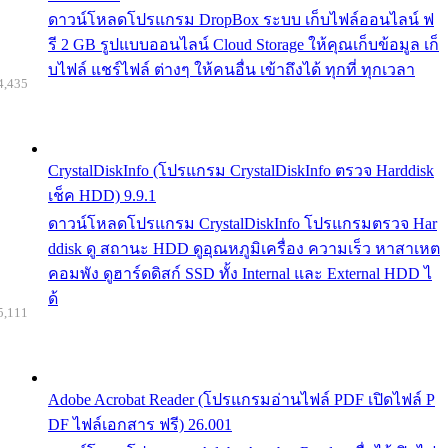
ดาวน์โหลดโปรแกรม DropBox ระบบ เก็บไฟล์ออนไลน์ ฟ
รี 2 GB รูปแบบออนไลน์ Cloud Storage ให้คุณเก็บข้อมูล เก็
บไฟล์ แชร์ไฟล์ ต่างๆ ให้คนอื่น เข้าถึงได้ ทุกที่ ทุกเวลา
4,435
CrystalDiskInfo (โปรแกรม CrystalDiskInfo ตรวจ Harddisk
เช็ค HDD) 9.9.1
ดาวน์โหลดโปรแกรม CrystalDiskInfo โปรแกรมตรวจ Har
ddisk ดู สถานะ HDD ดูอุณหภูมิเครื่อง ความเร็ว หาสาเหต
คอมพัง ดูฮาร์ดดิสก์ SSD ทั้ง Internal และ External HDD ไ
ด้
5,111
Adobe Acrobat Reader (โปรแกรมอ่านไฟล์ PDF เปิดไฟล์ P
DF ไฟล์เอกสาร ฟรี) 26.001