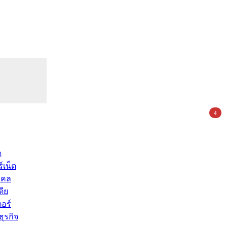
4
ด
์เน็ต
คคล
ดีย
อร์
ุรกิจ