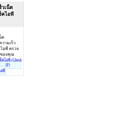
็วเน็ต
ช็คไอพี
น็ต
บความเร็ว
คไอพี ตรวจ
ีของคุณ
ไอพี