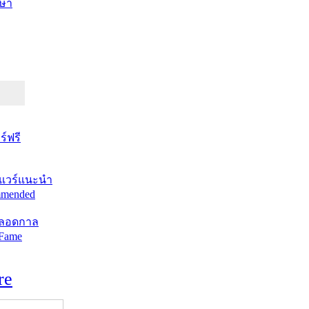
ษา
์ฟรี
แวร์แนะนำ
mended
ตลอดกาล
 Fame
re