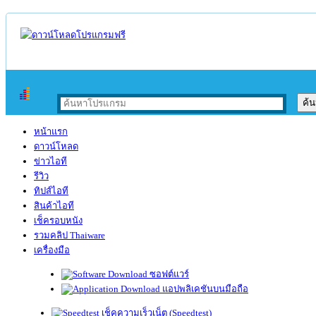
หน้าแรก
ดาวน์โหลด
ข่าวไอที
รีวิว
ทิปส์ไอที
สินค้าไอที
เช็ครอบหนัง
รวมคลิป Thaiware
เครื่องมือ
ซอฟต์แวร์
แอปพลิเคชันบนมือถือ
เช็คความเร็วเน็ต (Speedtest)